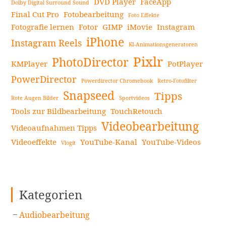
DVD Player
FaceApp
Dolby Digital Surround Sound
Final Cut Pro
Fotobearbeitung
Foto Effekte
Fotografie lernen
Fotor
GIMP
iMovie
Instagram
iPhone
Instagram Reels
KI-Animationsgeneratoren
Pixlr
PhotoDirector
KMPlayer
PotPlayer
PowerDirector
Powerdirector Chromebook
Retro-Fotofilter
Snapseed
Tipps
Rote Augen Bilder
Sportvideos
Tools zur Bildbearbeitung
TouchRetouch
Videobearbeitung
Videoaufnahmen Tipps
Videoeffekte
YouTube-Kanal
YouTube-Videos
Vlogit
Kategorien
Audiobearbeitung