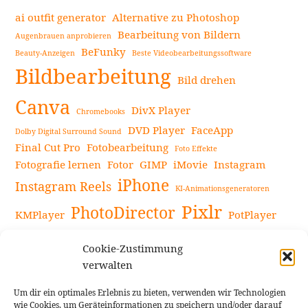
ai outfit generator
Alternative zu Photoshop
Bearbeitung von Bildern
Augenbrauen anprobieren
BeFunky
Beauty-Anzeigen
Beste Videobearbeitungssoftware
Bildbearbeitung
Bild drehen
Canva
DivX Player
Chromebooks
DVD Player
FaceApp
Dolby Digital Surround Sound
Final Cut Pro
Fotobearbeitung
Foto Effekte
Fotografie lernen
Fotor
GIMP
iMovie
Instagram
iPhone
Instagram Reels
KI-Animationsgeneratoren
Pixlr
PhotoDirector
KMPlayer
PotPlayer
PowerDirector
Powerdirector Chromebook
Retro-Fotofilter
Cookie-Zustimmung
Snapseed
Tipps
Rote Augen Bilder
Sportvideos
verwalten
Tools zur Bildbearbeitung
TouchRetouch
Um dir ein optimales Erlebnis zu bieten, verwenden wir Technologien
Videobearbeitung
Videoaufnahmen Tipps
wie Cookies, um Geräteinformationen zu speichern und/oder darauf