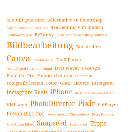
ai outfit generator
Alternative zu Photoshop
Bearbeitung von Bildern
Augenbrauen anprobieren
BeFunky
Beauty-Anzeigen
Beste Videobearbeitungssoftware
Seitenleiste
Bildbearbeitung
Bild drehen
Canva
DivX Player
Chromebooks
DVD Player
FaceApp
Dolby Digital Surround Sound
Final Cut Pro
Fotobearbeitung
Foto Effekte
Fotografie lernen
Fotor
GIMP
iMovie
Instagram
iPhone
Instagram Reels
KI-Animationsgeneratoren
Pixlr
PhotoDirector
KMPlayer
PotPlayer
PowerDirector
Powerdirector Chromebook
Retro-Fotofilter
Snapseed
Tipps
Rote Augen Bilder
Sportvideos
Tools zur Bildbearbeitung
TouchRetouch