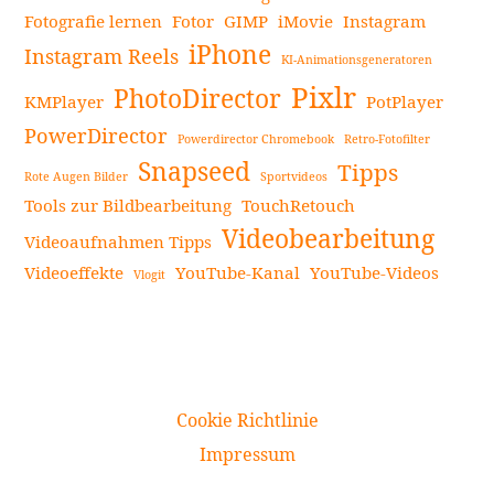
Fotografie lernen
Fotor
GIMP
iMovie
Instagram
iPhone
Instagram Reels
KI-Animationsgeneratoren
Pixlr
PhotoDirector
KMPlayer
PotPlayer
PowerDirector
Powerdirector Chromebook
Retro-Fotofilter
Snapseed
Tipps
Rote Augen Bilder
Sportvideos
Tools zur Bildbearbeitung
TouchRetouch
Videobearbeitung
Videoaufnahmen Tipps
Videoeffekte
YouTube-Kanal
YouTube-Videos
Vlogit
Cookie Richtlinie
Impressum