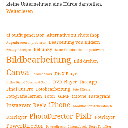
Die
kleine Unternehmen eine Hürde darstellen.
17
Weiterlesen
besten
kostenlosen
Alternative
ai outfit generator
Alternative zu Photoshop
zu
Bearbeitung von Bildern
Augenbrauen anprobieren
Adobe
BeFunky
Beauty-Anzeigen
Beste Videobearbeitungssoftware
Seitenleiste
Premiere
Bildbearbeitung
mit
Bild drehen
ähnlichen
Canva
DivX Player
Chromebooks
Funktionen
DVD Player
FaceApp
weiterlesen
Dolby Digital Surround Sound
Final Cut Pro
Fotobearbeitung
Foto Effekte
Fotografie lernen
Fotor
GIMP
iMovie
Instagram
iPhone
Instagram Reels
KI-Animationsgeneratoren
Pixlr
PhotoDirector
KMPlayer
PotPlayer
PowerDirector
Powerdirector Chromebook
Retro-Fotofilter