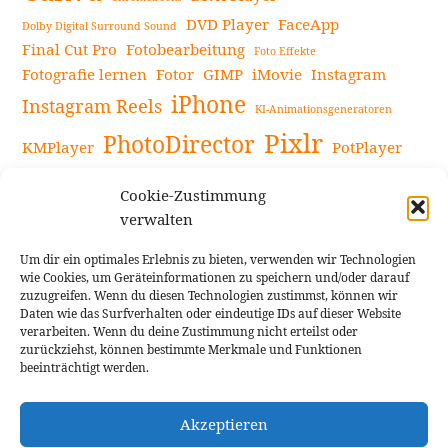
DVD Player
FaceApp
Dolby Digital Surround Sound
Final Cut Pro
Fotobearbeitung
Foto Effekte
Fotografie lernen
Fotor
GIMP
iMovie
Instagram
iPhone
Instagram Reels
KI-Animationsgeneratoren
Pixlr
PhotoDirector
KMPlayer
PotPlayer
PowerDirector
Powerdirector Chromebook
Retro-Fotofilter
Cookie-Zustimmung
Snapseed
Tipps
Rote Augen Bilder
Sportvideos
verwalten
Tools zur Bildbearbeitung
TouchRetouch
Um dir ein optimales Erlebnis zu bieten, verwenden wir Technologien
Videobearbeitung
Videoaufnahmen Tipps
wie Cookies, um Geräteinformationen zu speichern und/oder darauf
zuzugreifen. Wenn du diesen Technologien zustimmst, können wir
Videoeffekte
YouTube-Kanal
YouTube-Videos
Vlogit
Daten wie das Surfverhalten oder eindeutige IDs auf dieser Website
verarbeiten. Wenn du deine Zustimmung nicht erteilst oder
zurückziehst, können bestimmte Merkmale und Funktionen
beeinträchtigt werden.
Akzeptieren
Cookie Richtlinie