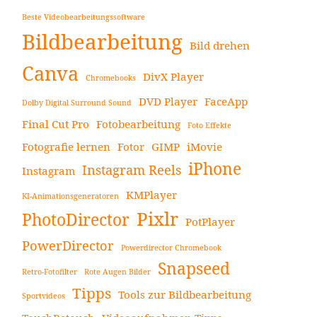
Beste Videobearbeitungssoftware
Bildbearbeitung
Bild drehen
Canva
DivX Player
Chromebooks
DVD Player
FaceApp
Dolby Digital Surround Sound
Final Cut Pro
Fotobearbeitung
Foto Effekte
Fotografie lernen
Fotor
GIMP
iMovie
iPhone
Instagram Reels
Instagram
KMPlayer
KI-Animationsgeneratoren
Pixlr
PhotoDirector
PotPlayer
PowerDirector
Powerdirector Chromebook
Snapseed
Retro-Fotofilter
Rote Augen Bilder
Tipps
Tools zur Bildbearbeitung
Sportvideos