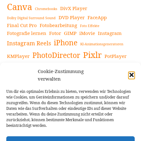
Canva
DivX Player
Chromebooks
DVD Player
FaceApp
Dolby Digital Surround Sound
Final Cut Pro
Fotobearbeitung
Foto Effekte
Fotografie lernen
Fotor
GIMP
iMovie
Instagram
iPhone
Instagram Reels
KI-Animationsgeneratoren
Pixlr
PhotoDirector
KMPlayer
PotPlayer
PowerDirector
Powerdirector Chromebook
Retro-Fotofilter
Cookie-Zustimmung
Snapseed
Tipps
Rote Augen Bilder
Sportvideos
verwalten
Tools zur Bildbearbeitung
TouchRetouch
Um dir ein optimales Erlebnis zu bieten, verwenden wir Technologien
Videobearbeitung
Videoaufnahmen Tipps
wie Cookies, um Geräteinformationen zu speichern und/oder darauf
zuzugreifen. Wenn du diesen Technologien zustimmst, können wir
Videoeffekte
YouTube-Kanal
YouTube-Videos
Vlogit
Daten wie das Surfverhalten oder eindeutige IDs auf dieser Website
verarbeiten. Wenn du deine Zustimmung nicht erteilst oder
zurückziehst, können bestimmte Merkmale und Funktionen
beeinträchtigt werden.