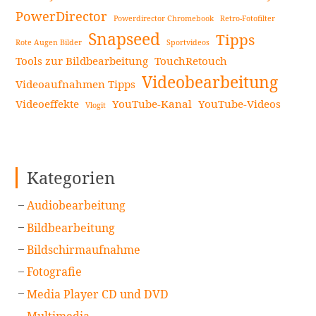
PowerDirector
Powerdirector Chromebook
Retro-Fotofilter
Snapseed
Tipps
Rote Augen Bilder
Sportvideos
Tools zur Bildbearbeitung
TouchRetouch
Videobearbeitung
Videoaufnahmen Tipps
Videoeffekte
YouTube-Kanal
YouTube-Videos
Vlogit
Kategorien
Audiobearbeitung
Bildbearbeitung
Bildschirmaufnahme
Fotografie
Media Player CD und DVD