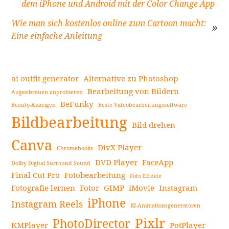
dem iPhone und Android mit der Color Change App
Beitragsnavigation
Wie man sich kostenlos online zum Cartoon macht:
Eine einfache Anleitung
ai outfit generator
Alternative zu Photoshop
Bearbeitung von Bildern
Augenbrauen anprobieren
BeFunky
Beauty-Anzeigen
Beste Videobearbeitungssoftware
Seitenleiste
Bildbearbeitung
Bild drehen
Canva
DivX Player
Chromebooks
DVD Player
FaceApp
Dolby Digital Surround Sound
Final Cut Pro
Fotobearbeitung
Foto Effekte
Fotografie lernen
Fotor
GIMP
iMovie
Instagram
iPhone
Instagram Reels
KI-Animationsgeneratoren
Pixlr
PhotoDirector
KMPlayer
PotPlayer