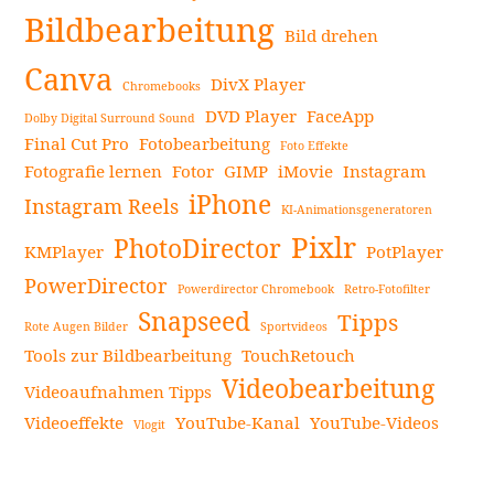
Seitenleiste
Bildbearbeitung
Bild drehen
Canva
DivX Player
Chromebooks
DVD Player
FaceApp
Dolby Digital Surround Sound
Final Cut Pro
Fotobearbeitung
Foto Effekte
Fotografie lernen
Fotor
GIMP
iMovie
Instagram
iPhone
Instagram Reels
KI-Animationsgeneratoren
Pixlr
PhotoDirector
KMPlayer
PotPlayer
PowerDirector
Powerdirector Chromebook
Retro-Fotofilter
Snapseed
Tipps
Rote Augen Bilder
Sportvideos
Tools zur Bildbearbeitung
TouchRetouch
Videobearbeitung
Videoaufnahmen Tipps
Videoeffekte
YouTube-Kanal
YouTube-Videos
Vlogit