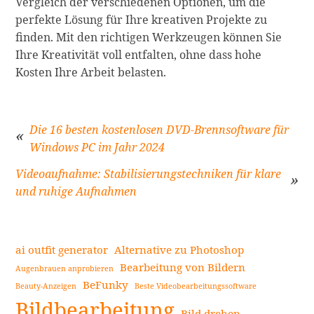
Vergleich der verschiedenen Optionen, um die
perfekte Lösung für Ihre kreativen Projekte zu
finden. Mit den richtigen Werkzeugen können Sie
Ihre Kreativität voll entfalten, ohne dass hohe
Kosten Ihre Arbeit belasten.
Die 16 besten kostenlosen DVD-Brennsoftware für
Windows PC im Jahr 2024
Beitragsnavigation
Videoaufnahme: Stabilisierungstechniken für klare
und ruhige Aufnahmen
ai outfit generator
Alternative zu Photoshop
Bearbeitung von Bildern
Augenbrauen anprobieren
BeFunky
Beauty-Anzeigen
Beste Videobearbeitungssoftware
Seitenleiste
Bildbearbeitung
Bild drehen