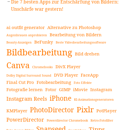
Die 7 besten Apps zur Entschärfung von Bildern:
Unschärfe war gestern!
ai outfit generator
Alternative zu Photoshop
Bearbeitung von Bildern
Augenbrauen anprobieren
BeFunky
Beauty-Anzeigen
Beste Videobearbeitungssoftware
Bildbearbeitung
Bild drehen
Canva
DivX Player
Chromebooks
DVD Player
FaceApp
Dolby Digital Surround Sound
Final Cut Pro
Fotobearbeitung
Foto Effekte
Fotografie lernen
Fotor
GIMP
iMovie
Instagram
iPhone
Instagram Reels
KI-Animationsgeneratoren
Pixlr
PhotoDirector
KMPlayer
PotPlayer
PowerDirector
Powerdirector Chromebook
Retro-Fotofilter
Snapseed
Tipps