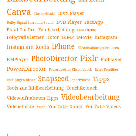
Canva
DivX Player
Chromebooks
DVD Player
FaceApp
Dolby Digital Surround Sound
Final Cut Pro
Fotobearbeitung
Foto Effekte
Fotografie lernen
Fotor
GIMP
iMovie
Instagram
iPhone
Instagram Reels
KI-Animationsgeneratoren
Pixlr
PhotoDirector
KMPlayer
PotPlayer
PowerDirector
Powerdirector Chromebook
Retro-Fotofilter
Snapseed
Tipps
Rote Augen Bilder
Sportvideos
Tools zur Bildbearbeitung
TouchRetouch
Videobearbeitung
Videoaufnahmen Tipps
Videoeffekte
YouTube-Kanal
YouTube-Videos
Vlogit