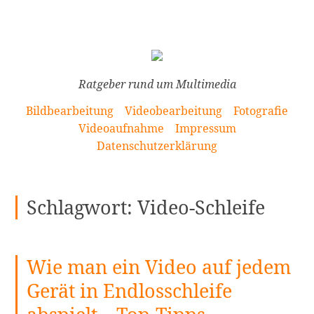
[Zum
Inhalt
springen]
Ratgeber rund um Multimedia
Bildbearbeitung
Videobearbeitung
Fotografie
Videoaufnahme
Impressum
Datenschutzerklärung
Schlagwort:
Video-Schleife
Wie man ein Video auf jedem
Gerät in Endlosschleife