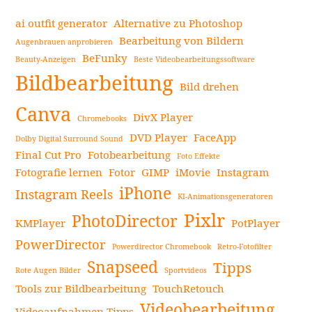
Video
ai outfit generator
Alternative zu Photoshop
auf
Bearbeitung von Bildern
Augenbrauen anprobieren
jedem
BeFunky
Beauty-Anzeigen
Beste Videobearbeitungssoftware
Seitenleiste
Gerät
Bildbearbeitung
in
Bild drehen
Endlosschleife
Canva
DivX Player
Chromebooks
abspielt
DVD Player
FaceApp
–
Dolby Digital Surround Sound
Final Cut Pro
Fotobearbeitung
Top-
Foto Effekte
Fotografie lernen
Fotor
GIMP
iMovie
Instagram
Tipps
iPhone
weiterlesen
Instagram Reels
KI-Animationsgeneratoren
Pixlr
PhotoDirector
KMPlayer
PotPlayer
PowerDirector
Powerdirector Chromebook
Retro-Fotofilter
Snapseed
Tipps
Rote Augen Bilder
Sportvideos
Tools zur Bildbearbeitung
TouchRetouch
Videobearbeitung
Videoaufnahmen Tipps