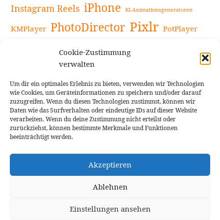
iPhone
Instagram Reels
KI-Animationsgeneratoren
Pixlr
PhotoDirector
KMPlayer
PotPlayer
PowerDirector
Powerdirector Chromebook
Retro-Fotofilter
Cookie-Zustimmung
Snapseed
Tipps
Rote Augen Bilder
Sportvideos
verwalten
Tools zur Bildbearbeitung
TouchRetouch
Um dir ein optimales Erlebnis zu bieten, verwenden wir Technologien
Videobearbeitung
Videoaufnahmen Tipps
wie Cookies, um Geräteinformationen zu speichern und/oder darauf
zuzugreifen. Wenn du diesen Technologien zustimmst, können wir
Videoeffekte
YouTube-Kanal
YouTube-Videos
Vlogit
Daten wie das Surfverhalten oder eindeutige IDs auf dieser Website
verarbeiten. Wenn du deine Zustimmung nicht erteilst oder
zurückziehst, können bestimmte Merkmale und Funktionen
beeinträchtigt werden.
Akzeptieren
Cookie Richtlinie
Impressum
Ablehnen
Einstellungen ansehen
Theme: Rindby von
Florian Brinkmann