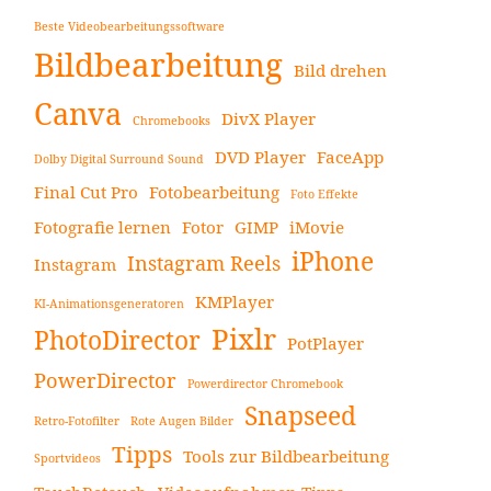
Beste Videobearbeitungssoftware
Bildbearbeitung
Bild drehen
Canva
DivX Player
Chromebooks
DVD Player
FaceApp
Dolby Digital Surround Sound
Final Cut Pro
Fotobearbeitung
Foto Effekte
Fotografie lernen
Fotor
GIMP
iMovie
iPhone
Instagram Reels
Instagram
KMPlayer
KI-Animationsgeneratoren
Pixlr
PhotoDirector
PotPlayer
PowerDirector
Powerdirector Chromebook
Snapseed
Retro-Fotofilter
Rote Augen Bilder
Tipps
Tools zur Bildbearbeitung
Sportvideos