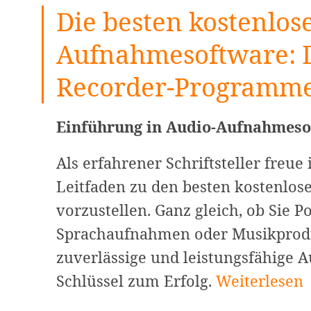
Die besten kostenlos
Aufnahmesoftware: D
Recorder-Programme
Einführung in Audio-Aufnahmeso
Als erfahrener Schriftsteller freu
Leitfaden zu den besten kostenl
vorzustellen. Ganz gleich, ob Sie P
Sprachaufnahmen oder Musikprodu
zuverlässige und leistungsfähige 
Die
Schlüssel zum Erfolg.
Weiterlesen
besten