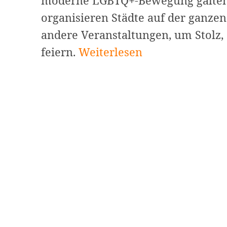
moderne LGBTQ+-Bewegung galten
organisieren Städte auf der ganzen
andere Veranstaltungen, um Stolz,
Kreative
feiern.
Weiterlesen
Pride-
Monat-
Untertitel
und
stolze
Zitate
für
Instagram
weiterlesen