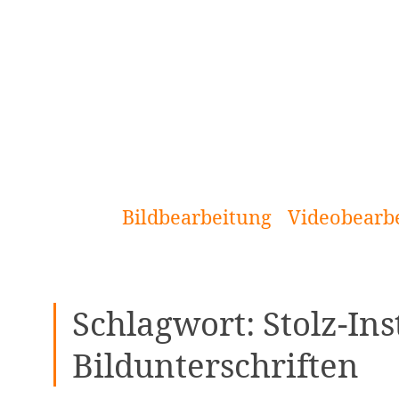
[Zum
Inhalt
springen]
Bildbearbeitung
Videobearb
Schlagwort:
Stolz-In
Bildunterschriften