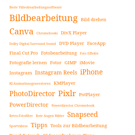
Beste Videobearbeitungssoftware
Bildbearbeitung
Bild drehen
Canva
DivX Player
Chromebooks
DVD Player
FaceApp
Dolby Digital Surround Sound
Final Cut Pro
Fotobearbeitung
Foto Effekte
Fotografie lernen
Fotor
GIMP
iMovie
iPhone
Instagram Reels
Instagram
KMPlayer
KI-Animationsgeneratoren
Pixlr
PhotoDirector
PotPlayer
PowerDirector
Powerdirector Chromebook
Snapseed
Retro-Fotofilter
Rote Augen Bilder
Tipps
Tools zur Bildbearbeitung
Sportvideos