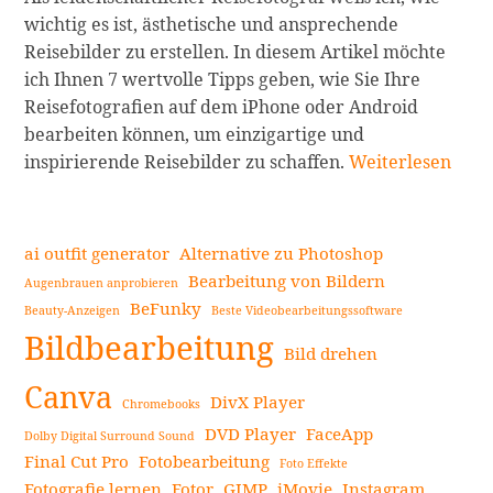
wichtig es ist, ästhetische und ansprechende
Reisebilder zu erstellen. In diesem Artikel möchte
ich Ihnen 7 wertvolle Tipps geben, wie Sie Ihre
Reisefotografien auf dem iPhone oder Android
bearbeiten können, um einzigartige und
7
inspirierende Reisebilder zu schaffen.
Weiterlesen
Tipps
zur
Bearbeitung
ai outfit generator
Alternative zu Photoshop
von
Bearbeitung von Bildern
Augenbrauen anprobieren
Reisefotografie,
BeFunky
Beauty-Anzeigen
Beste Videobearbeitungssoftware
Seitenleiste
um
Bildbearbeitung
ästhetische
Bild drehen
Reisebilder
Canva
DivX Player
Chromebooks
auf
DVD Player
FaceApp
dem
Dolby Digital Surround Sound
Final Cut Pro
Fotobearbeitung
iPhone
Foto Effekte
Fotografie lernen
Fotor
GIMP
iMovie
Instagram
und