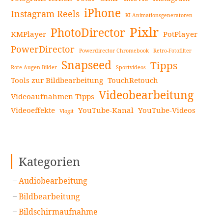
iPhone
Android
Instagram Reels
KI-Animationsgeneratoren
zu
Pixlr
PhotoDirector
KMPlayer
PotPlayer
erstellen
weiterlesen
PowerDirector
Powerdirector Chromebook
Retro-Fotofilter
Snapseed
Tipps
Rote Augen Bilder
Sportvideos
Tools zur Bildbearbeitung
TouchRetouch
Videobearbeitung
Videoaufnahmen Tipps
Videoeffekte
YouTube-Kanal
YouTube-Videos
Vlogit
Kategorien
Audiobearbeitung
Bildbearbeitung
Bildschirmaufnahme