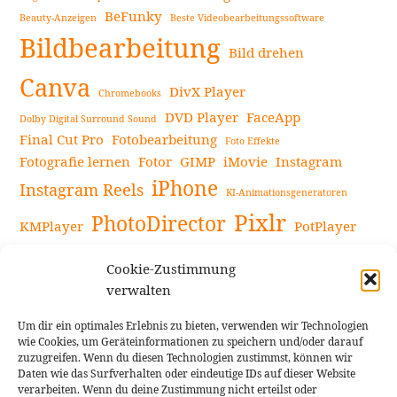
BeFunky
Beauty-Anzeigen
Beste Videobearbeitungssoftware
Bildbearbeitung
Bild drehen
Canva
DivX Player
Chromebooks
DVD Player
FaceApp
Dolby Digital Surround Sound
Final Cut Pro
Fotobearbeitung
Foto Effekte
Fotografie lernen
Fotor
GIMP
iMovie
Instagram
iPhone
Instagram Reels
KI-Animationsgeneratoren
Pixlr
PhotoDirector
KMPlayer
PotPlayer
PowerDirector
Powerdirector Chromebook
Retro-Fotofilter
Cookie-Zustimmung
Snapseed
Tipps
Rote Augen Bilder
Sportvideos
verwalten
Tools zur Bildbearbeitung
TouchRetouch
Um dir ein optimales Erlebnis zu bieten, verwenden wir Technologien
Videobearbeitung
Videoaufnahmen Tipps
wie Cookies, um Geräteinformationen zu speichern und/oder darauf
zuzugreifen. Wenn du diesen Technologien zustimmst, können wir
Videoeffekte
YouTube-Kanal
YouTube-Videos
Vlogit
Daten wie das Surfverhalten oder eindeutige IDs auf dieser Website
verarbeiten. Wenn du deine Zustimmung nicht erteilst oder