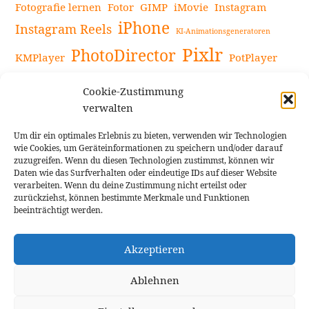
Fotografie lernen
Fotor
GIMP
iMovie
Instagram
iPhone
Instagram Reels
KI-Animationsgeneratoren
Pixlr
PhotoDirector
KMPlayer
PotPlayer
PowerDirector
Powerdirector Chromebook
Retro-Fotofilter
Cookie-Zustimmung
Snapseed
Tipps
Rote Augen Bilder
Sportvideos
verwalten
Tools zur Bildbearbeitung
TouchRetouch
Um dir ein optimales Erlebnis zu bieten, verwenden wir Technologien
Videobearbeitung
Videoaufnahmen Tipps
wie Cookies, um Geräteinformationen zu speichern und/oder darauf
zuzugreifen. Wenn du diesen Technologien zustimmst, können wir
Videoeffekte
YouTube-Kanal
YouTube-Videos
Vlogit
Daten wie das Surfverhalten oder eindeutige IDs auf dieser Website
verarbeiten. Wenn du deine Zustimmung nicht erteilst oder
zurückziehst, können bestimmte Merkmale und Funktionen
beeinträchtigt werden.
Akzeptieren
Cookie Richtlinie
Impressum
Ablehnen