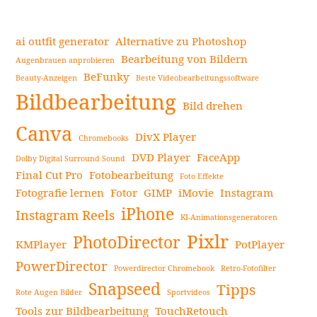
besten
Foto-
ai outfit generator
Alternative zu Photoshop
Organisations-
Bearbeitung von Bildern
Augenbrauen anprobieren
und
BeFunky
Beauty-Anzeigen
Beste Videobearbeitungssoftware
Seitenleiste
Verwaltungssoftware
Bildbearbeitung
im
Bild drehen
Jahr
Canva
DivX Player
Chromebooks
2024:
DVD Player
FaceApp
Finden
Dolby Digital Surround Sound
Final Cut Pro
Fotobearbeitung
Sie
Foto Effekte
Fotografie lernen
Fotor
GIMP
iMovie
Instagram
das
iPhone
beste
Instagram Reels
KI-Animationsgeneratoren
Fotokatalogisierungsprogra
Pixlr
PhotoDirector
KMPlayer
PotPlayer
weiterlesen
PowerDirector
Powerdirector Chromebook
Retro-Fotofilter
Snapseed
Tipps
Rote Augen Bilder
Sportvideos
Tools zur Bildbearbeitung
TouchRetouch