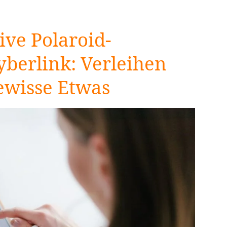
ive Polaroid-
berlink: Verleihen
gewisse Etwas