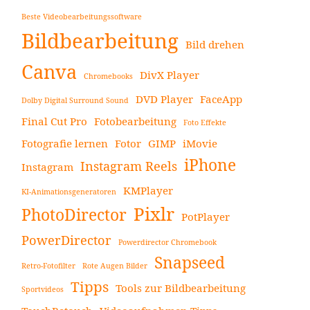
Beste Videobearbeitungssoftware
Bildbearbeitung
Bild drehen
Canva
DivX Player
Chromebooks
DVD Player
FaceApp
Dolby Digital Surround Sound
Final Cut Pro
Fotobearbeitung
Foto Effekte
Fotografie lernen
Fotor
GIMP
iMovie
iPhone
Instagram Reels
Instagram
KMPlayer
KI-Animationsgeneratoren
Pixlr
PhotoDirector
PotPlayer
PowerDirector
Powerdirector Chromebook
Snapseed
Retro-Fotofilter
Rote Augen Bilder
Tipps
Tools zur Bildbearbeitung
Sportvideos