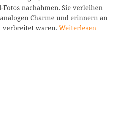
d-Fotos nachahmen. Sie verleihen
, analogen Charme und erinnern an
Kostenlose
t verbreitet waren.
Weiterlesen
und
kreative
Polaroid-
Rahmenvorlagen
–
Cyberlink:
Verleihen
Sie
Ihren
Fotos