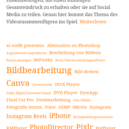
Gesamteindruck zu erhalten oder sie auf Social
Media zu teilen. Genau hier kommt das Thema des
Videos
Videozusammenfügens ins Spiel.
Weiterlesen
auf
dem
iPhone
ai outfit generator
Alternative zu Photoshop
und
Bearbeitung von Bildern
Augenbrauen anprobieren
Android
BeFunky
Beauty-Anzeigen
Beste Videobearbeitungssoftware
Seitenleiste
kombinieren:
Bildbearbeitung
Eine
Bild drehen
Schritt-
Canva
DivX Player
Chromebooks
für-
DVD Player
FaceApp
Schritt-
Dolby Digital Surround Sound
Final Cut Pro
Fotobearbeitung
Anleitung,
Foto Effekte
Fotografie lernen
Fotor
GIMP
iMovie
Instagram
wie
iPhone
Sie
Instagram Reels
KI-Animationsgeneratoren
Videos
Pixlr
PhotoDirector
KMPlayer
PotPlayer