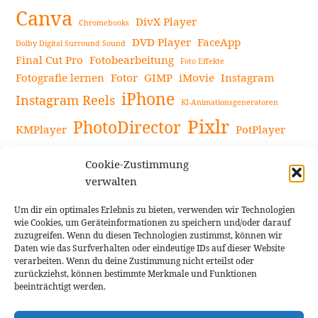
Canva
DivX Player
Chromebooks
DVD Player
FaceApp
Dolby Digital Surround Sound
Final Cut Pro
Fotobearbeitung
Foto Effekte
Fotografie lernen
Fotor
GIMP
iMovie
Instagram
iPhone
Instagram Reels
KI-Animationsgeneratoren
Pixlr
PhotoDirector
KMPlayer
PotPlayer
PowerDirector
Powerdirector Chromebook
Retro-Fotofilter
Cookie-Zustimmung
Snapseed
Tipps
Rote Augen Bilder
Sportvideos
verwalten
Tools zur Bildbearbeitung
TouchRetouch
Um dir ein optimales Erlebnis zu bieten, verwenden wir Technologien
Videobearbeitung
Videoaufnahmen Tipps
wie Cookies, um Geräteinformationen zu speichern und/oder darauf
zuzugreifen. Wenn du diesen Technologien zustimmst, können wir
Videoeffekte
YouTube-Kanal
YouTube-Videos
Vlogit
Daten wie das Surfverhalten oder eindeutige IDs auf dieser Website
verarbeiten. Wenn du deine Zustimmung nicht erteilst oder
zurückziehst, können bestimmte Merkmale und Funktionen
beeinträchtigt werden.