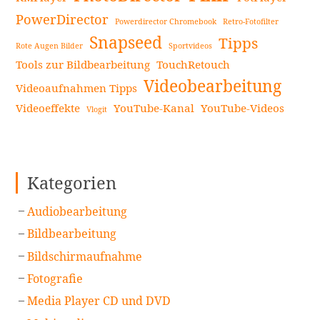
auf
Ihrem
PowerDirector
Powerdirector Chromebook
Retro-Fotofilter
Smartphone
Snapseed
Tipps
Rote Augen Bilder
Sportvideos
zusammenführen
Tools zur Bildbearbeitung
TouchRetouch
[2024]
Videobearbeitung
Videoaufnahmen Tipps
weiterlesen
Videoeffekte
YouTube-Kanal
YouTube-Videos
Vlogit
Kategorien
Audiobearbeitung
Bildbearbeitung
Bildschirmaufnahme
Fotografie
Media Player CD und DVD