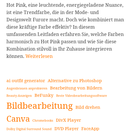
Hot Pink, eine leuchtende, energiegeladene Nuance,
ist eine Trendfarbe, die in der Mode- und
Designwelt Furore macht. Doch wie kombiniert man
diese kräftige Farbe effektiv? In diesem
umfassenden Leitfaden erfahren Sie, welche Farben
harmonisch zu Hot Pink passen und wie Sie diese
Kombination stilvoll in Ihr Zuhause integrieren
Welche
können.
Weiterlesen
Farben
passen
zu
ai outfit generator
Alternative zu Photoshop
Hot
Bearbeitung von Bildern
Augenbrauen anprobieren
Pink?
BeFunky
Beauty-Anzeigen
Beste Videobearbeitungssoftware
Seitenleiste
Der
Bildbearbeitung
ultimative
Bild drehen
Leitfaden
Canva
DivX Player
Chromebooks
weiterlesen
DVD Player
FaceApp
Dolby Digital Surround Sound