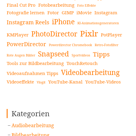
Final Cut Pro
Fotobearbeitung
Foto Effekte
Fotografie lernen
Fotor
GIMP
iMovie
Instagram
iPhone
Instagram Reels
KI-Animationsgeneratoren
Pixlr
PhotoDirector
KMPlayer
PotPlayer
PowerDirector
Powerdirector Chromebook
Retro-Fotofilter
Snapseed
Tipps
Rote Augen Bilder
Sportvideos
Tools zur Bildbearbeitung
TouchRetouch
Videobearbeitung
Videoaufnahmen Tipps
Videoeffekte
YouTube-Kanal
YouTube-Videos
Vlogit
Kategorien
Audiobearbeitung
Bildbearbeitung