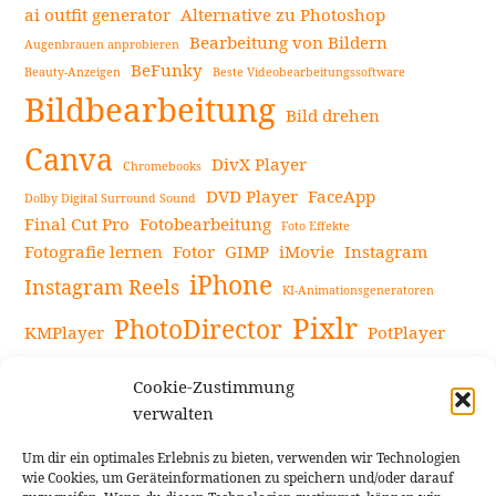
ai outfit generator
Alternative zu Photoshop
Bearbeitung von Bildern
Augenbrauen anprobieren
BeFunky
Beauty-Anzeigen
Beste Videobearbeitungssoftware
Bildbearbeitung
Bild drehen
Canva
DivX Player
Chromebooks
DVD Player
FaceApp
Dolby Digital Surround Sound
Final Cut Pro
Fotobearbeitung
Foto Effekte
Fotografie lernen
Fotor
GIMP
iMovie
Instagram
iPhone
Instagram Reels
KI-Animationsgeneratoren
Pixlr
PhotoDirector
KMPlayer
PotPlayer
PowerDirector
Powerdirector Chromebook
Retro-Fotofilter
Cookie-Zustimmung
Snapseed
Tipps
Rote Augen Bilder
Sportvideos
verwalten
Tools zur Bildbearbeitung
TouchRetouch
Um dir ein optimales Erlebnis zu bieten, verwenden wir Technologien
Videobearbeitung
Videoaufnahmen Tipps
wie Cookies, um Geräteinformationen zu speichern und/oder darauf