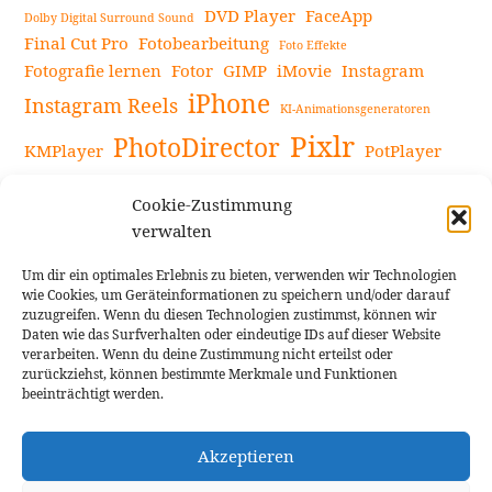
DVD Player
FaceApp
Dolby Digital Surround Sound
Final Cut Pro
Fotobearbeitung
Foto Effekte
Fotografie lernen
Fotor
GIMP
iMovie
Instagram
iPhone
Instagram Reels
KI-Animationsgeneratoren
Pixlr
PhotoDirector
KMPlayer
PotPlayer
PowerDirector
Powerdirector Chromebook
Retro-Fotofilter
Cookie-Zustimmung
Snapseed
Tipps
Rote Augen Bilder
Sportvideos
verwalten
Tools zur Bildbearbeitung
TouchRetouch
Um dir ein optimales Erlebnis zu bieten, verwenden wir Technologien
Videobearbeitung
Videoaufnahmen Tipps
wie Cookies, um Geräteinformationen zu speichern und/oder darauf
zuzugreifen. Wenn du diesen Technologien zustimmst, können wir
Videoeffekte
YouTube-Kanal
YouTube-Videos
Vlogit
Daten wie das Surfverhalten oder eindeutige IDs auf dieser Website
verarbeiten. Wenn du deine Zustimmung nicht erteilst oder
zurückziehst, können bestimmte Merkmale und Funktionen
beeinträchtigt werden.
Akzeptieren
Cookie Richtlinie