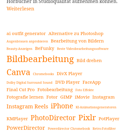
Die
Hörbücher in Studioqualität aufnehmen können.
besten
Weiterlesen
Audiob
Aufna
So
ai outfit generator
Alternative zu Photoshop
nehme
Bearbeitung von Bildern
Augenbrauen anprobieren
Sie
BeFunky
Beauty-Anzeigen
Beste Videobearbeitungssoftware
Seitenleiste
profes
Bildbearbeitung
Hörbü
Bild drehen
auf
Canva
DivX Player
Chromebooks
weiter
DVD Player
FaceApp
Dolby Digital Surround Sound
Final Cut Pro
Fotobearbeitung
Foto Effekte
Fotografie lernen
Fotor
GIMP
iMovie
Instagram
iPhone
Instagram Reels
KI-Animationsgeneratoren
Pixlr
PhotoDirector
KMPlayer
PotPlayer
PowerDirector
Powerdirector Chromebook
Retro-Fotofilter