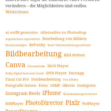
Ändern
verändern – die Möglichkeiten sind endlos.
Sie
Weiterlesen
die
Farbe
von
ai outfit generator
Alternative zu Photoshop
Objekten
Bearbeitung von Bildern
Augenbrauen anprobieren
in
BeFunky
Beauty-Anzeigen
Beste Videobearbeitungssoftware
Seitenleiste
Ihrem
Bildbearbeitung
Bild
Bild drehen
auf
Canva
DivX Player
Chromebooks
dem
DVD Player
FaceApp
iPhone
Dolby Digital Surround Sound
Final Cut Pro
Fotobearbeitung
und
Foto Effekte
Fotografie lernen
Fotor
GIMP
iMovie
Instagram
Android
iPhone
mit
Instagram Reels
KI-Animationsgeneratoren
der
Pixlr
PhotoDirector
KMPlayer
PotPlayer
Color
Change