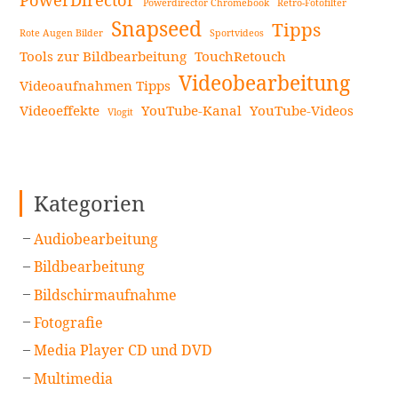
PowerDirector
Powerdirector Chromebook
Retro-Fotofilter
App
Snapseed
Tipps
Rote Augen Bilder
Sportvideos
weiterlesen
Tools zur Bildbearbeitung
TouchRetouch
Videobearbeitung
Videoaufnahmen Tipps
Videoeffekte
YouTube-Kanal
YouTube-Videos
Vlogit
Kategorien
Audiobearbeitung
Bildbearbeitung
Bildschirmaufnahme
Fotografie
Media Player CD und DVD
Multimedia