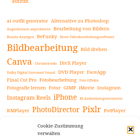
aufzun
ai outfit generator
Alternative zu Photoshop
Bearbeitung von Bildern
Augenbrauen anprobieren
BeFunky
Beauty-Anzeigen
Beste Videobearbeitungssoftware
Bildbearbeitung
Bild drehen
Canva
DivX Player
Chromebooks
DVD Player
FaceApp
Dolby Digital Surround Sound
Final Cut Pro
Fotobearbeitung
Foto Effekte
Fotografie lernen
Fotor
GIMP
iMovie
Instagram
iPhone
Instagram Reels
KI-Animationsgeneratoren
Pixlr
PhotoDirector
KMPlayer
PotPlayer
PowerDirector
Powerdirector Chromebook
Retro-Fotofilter
Cookie-Zustimmung
Snapseed
Tipps
Rote Augen Bilder
Sportvideos
verwalten
Tools zur Bildbearbeitung
TouchRetouch