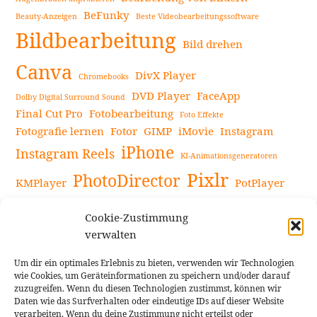
BeFunky
Beauty-Anzeigen
Beste Videobearbeitungssoftware
Bildbearbeitung
Bild drehen
Canva
DivX Player
Chromebooks
DVD Player
FaceApp
Dolby Digital Surround Sound
Final Cut Pro
Fotobearbeitung
Foto Effekte
Fotografie lernen
Fotor
GIMP
iMovie
Instagram
iPhone
Instagram Reels
KI-Animationsgeneratoren
Pixlr
PhotoDirector
KMPlayer
PotPlayer
PowerDirector
Powerdirector Chromebook
Retro-Fotofilter
Cookie-Zustimmung
Snapseed
Tipps
Rote Augen Bilder
Sportvideos
verwalten
Tools zur Bildbearbeitung
TouchRetouch
Um dir ein optimales Erlebnis zu bieten, verwenden wir Technologien
Videobearbeitung
Videoaufnahmen Tipps
wie Cookies, um Geräteinformationen zu speichern und/oder darauf
zuzugreifen. Wenn du diesen Technologien zustimmst, können wir
Videoeffekte
YouTube-Kanal
YouTube-Videos
Vlogit
Daten wie das Surfverhalten oder eindeutige IDs auf dieser Website
verarbeiten. Wenn du deine Zustimmung nicht erteilst oder