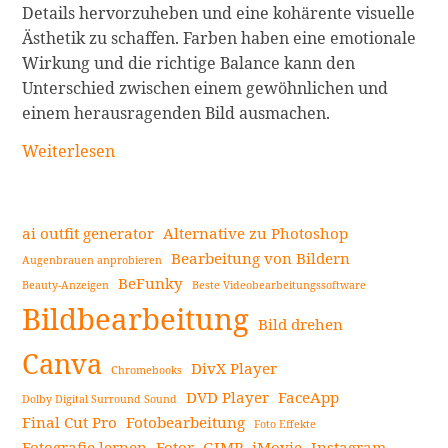
Details hervorzuheben und eine kohärente visuelle
Ästhetik zu schaffen. Farben haben eine emotionale
Wirkung und die richtige Balance kann den
Unterschied zwischen einem gewöhnlichen und
einem herausragenden Bild ausmachen.
Bildbearbeitung:
Weiterlesen
Warum
ist
Farbkorrektur
ai outfit generator
Alternative zu Photoshop
wichtig?
Bearbeitung von Bildern
Augenbrauen anprobieren
weiterlesen
BeFunky
Beauty-Anzeigen
Beste Videobearbeitungssoftware
Seitenleiste
Bildbearbeitung
Bild drehen
Canva
DivX Player
Chromebooks
DVD Player
FaceApp
Dolby Digital Surround Sound
Final Cut Pro
Fotobearbeitung
Foto Effekte
Fotografie lernen
Fotor
GIMP
iMovie
Instagram