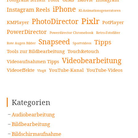
iPhone
Instagram Reels
KI-Animationsgeneratoren
Pixlr
PhotoDirector
KMPlayer
PotPlayer
PowerDirector
Powerdirector Chromebook
Retro-Fotofilter
Snapseed
Tipps
Rote Augen Bilder
Sportvideos
Tools zur Bildbearbeitung
TouchRetouch
Videobearbeitung
Videoaufnahmen Tipps
Videoeffekte
YouTube-Kanal
YouTube-Videos
Vlogit
Kategorien
Audiobearbeitung
Bildbearbeitung
Bildschirmaufnahme