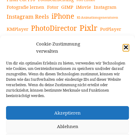
Foto Effekte
Fotografie lernen
Fotor
GIMP
iMovie
Instagram
iPhone
Instagram Reels
KI-Animationsgeneratoren
Pixlr
PhotoDirector
KMPlayer
PotPlayer
PowerDirector
Powerdirector Chromebook
Retro-Fotofilter
Cookie-Zustimmung
Snapseed
Tipps
Rote Augen Bilder
Sportvideos
verwalten
Tools zur Bildbearbeitung
TouchRetouch
Um dir ein optimales Erlebnis zu bieten, verwenden wir Technologien
Videobearbeitung
Videoaufnahmen Tipps
wie Cookies, um Geräteinformationen zu speichern und/oder darauf
zuzugreifen. Wenn du diesen Technologien zustimmst, können wir
Videoeffekte
YouTube-Kanal
YouTube-Videos
Vlogit
Daten wie das Surfverhalten oder eindeutige IDs auf dieser Website
verarbeiten. Wenn du deine Zustimmung nicht erteilst oder
zurückziehst, können bestimmte Merkmale und Funktionen
beeinträchtigt werden.
Akzeptieren
Cookie Richtlinie
Impressum
Ablehnen