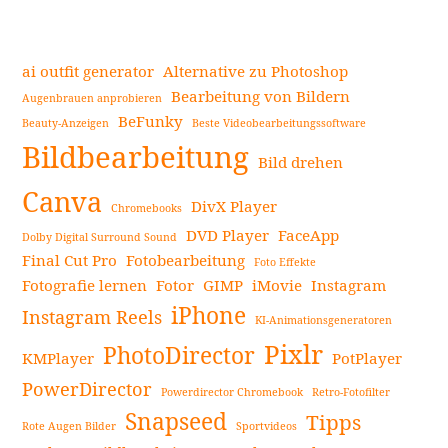
15
besten
kostenlosen
ai outfit generator
Alternative zu Photoshop
CD-
Bearbeitung von Bildern
Augenbrauen anprobieren
Brennprogramme
BeFunky
Beauty-Anzeigen
Beste Videobearbeitungssoftware
Seitenleiste
|
Bildbearbeitung
Top
Bild drehen
DVD-
Canva
DivX Player
Chromebooks
und
DVD Player
FaceApp
CD-
Dolby Digital Surround Sound
Final Cut Pro
Fotobearbeitung
Brenner
Foto Effekte
Fotografie lernen
Fotor
GIMP
iMovie
Instagram
weiterlesen
iPhone
Instagram Reels
KI-Animationsgeneratoren
Pixlr
PhotoDirector
KMPlayer
PotPlayer
PowerDirector
Powerdirector Chromebook
Retro-Fotofilter
Snapseed
Tipps
Rote Augen Bilder
Sportvideos