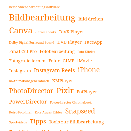
Beste Videobearbeitungssoftware
Bildbearbeitung
Bild drehen
Canva
DivX Player
Chromebooks
DVD Player
FaceApp
Dolby Digital Surround Sound
Final Cut Pro
Fotobearbeitung
Foto Effekte
Fotografie lernen
Fotor
GIMP
iMovie
iPhone
Instagram Reels
Instagram
KMPlayer
KI-Animationsgeneratoren
Pixlr
PhotoDirector
PotPlayer
PowerDirector
Powerdirector Chromebook
Snapseed
Retro-Fotofilter
Rote Augen Bilder
Tipps
Tools zur Bildbearbeitung
Sportvideos