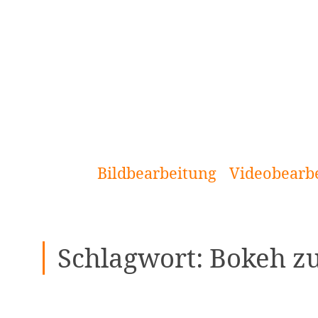
[Zum
Inhalt
springen]
Bildbearbeitung
Videobearb
Schlagwort:
Bokeh z