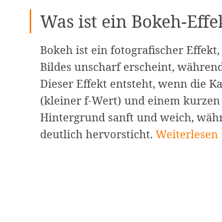
Was ist ein Bokeh-Effe
Bokeh ist ein fotografischer Effekt
Bildes unscharf erscheint, während
Dieser Effekt entsteht, wenn die 
(kleiner f-Wert) und einem kurzen
Hintergrund sanft und weich, wäh
Bokeh-
deutlich hervorsticht.
Weiterlesen
Effekte
auf
iPhone
&
Android: