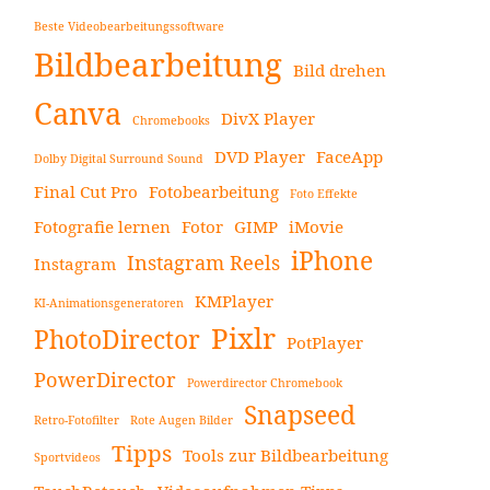
Beste Videobearbeitungssoftware
Bildbearbeitung
Bild drehen
Canva
DivX Player
Chromebooks
DVD Player
FaceApp
Dolby Digital Surround Sound
Final Cut Pro
Fotobearbeitung
Foto Effekte
Fotografie lernen
Fotor
GIMP
iMovie
iPhone
Instagram Reels
Instagram
KMPlayer
KI-Animationsgeneratoren
Pixlr
PhotoDirector
PotPlayer
PowerDirector
Powerdirector Chromebook
Snapseed
Retro-Fotofilter
Rote Augen Bilder
Tipps
Tools zur Bildbearbeitung
Sportvideos