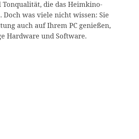
 Tonqualität, die das Heimkino-
. Doch was viele nicht wissen: Sie
ltung auch auf Ihrem PC genießen,
So
ige Hardware und Software.
spielen
Sie
Blu-
ray
auf
dem
PC
(Windows
11,