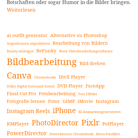
Botschaften oder sogar Humor in die Bilder bringen.
Wie
Weiterlesen
man
Sprechblasen
zu
ai outfit generator
Alternative zu Photoshop
Fotos
Bearbeitung von Bildern
Augenbrauen anprobieren
hinzufügt:
BeFunky
Beauty-Anzeigen
Beste Videobearbeitungssoftware
Seitenleiste
Ein
Bildbearbeitung
einfacher
Bild drehen
Leitfaden
Canva
DivX Player
Chromebooks
für
DVD Player
FaceApp
Foto-
Dolby Digital Surround Sound
Final Cut Pro
Fotobearbeitung
Enthusiasten
Foto Effekte
Fotografie lernen
Fotor
GIMP
iMovie
Instagram
weiterlesen
iPhone
Instagram Reels
KI-Animationsgeneratoren
Pixlr
PhotoDirector
KMPlayer
PotPlayer
PowerDirector
Powerdirector Chromebook
Retro-Fotofilter