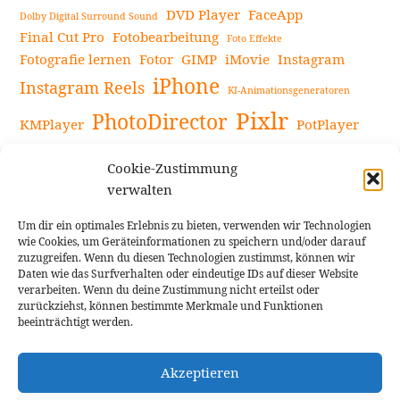
DVD Player
FaceApp
Dolby Digital Surround Sound
Final Cut Pro
Fotobearbeitung
Foto Effekte
Fotografie lernen
Fotor
GIMP
iMovie
Instagram
iPhone
Instagram Reels
KI-Animationsgeneratoren
Pixlr
PhotoDirector
KMPlayer
PotPlayer
PowerDirector
Powerdirector Chromebook
Retro-Fotofilter
Cookie-Zustimmung
Snapseed
Tipps
Rote Augen Bilder
Sportvideos
verwalten
Tools zur Bildbearbeitung
TouchRetouch
Um dir ein optimales Erlebnis zu bieten, verwenden wir Technologien
Videobearbeitung
Videoaufnahmen Tipps
wie Cookies, um Geräteinformationen zu speichern und/oder darauf
zuzugreifen. Wenn du diesen Technologien zustimmst, können wir
Videoeffekte
YouTube-Kanal
YouTube-Videos
Vlogit
Daten wie das Surfverhalten oder eindeutige IDs auf dieser Website
verarbeiten. Wenn du deine Zustimmung nicht erteilst oder
zurückziehst, können bestimmte Merkmale und Funktionen
beeinträchtigt werden.
Akzeptieren
Cookie Richtlinie