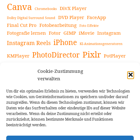
Canva
DivX Player
Chromebooks
DVD Player
FaceApp
Dolby Digital Surround Sound
Final Cut Pro
Fotobearbeitung
Foto Effekte
Fotografie lernen
Fotor
GIMP
iMovie
Instagram
iPhone
Instagram Reels
KI-Animationsgeneratoren
Pixlr
PhotoDirector
KMPlayer
PotPlayer
PowerDirector
Powerdirector Chromebook
Retro-Fotofilter
Cookie-Zustimmung
Snapseed
Tipps
Rote Augen Bilder
Sportvideos
verwalten
Tools zur Bildbearbeitung
TouchRetouch
Um dir ein optimales Erlebnis zu bieten, verwenden wir Technologien
Videobearbeitung
Videoaufnahmen Tipps
wie Cookies, um Geräteinformationen zu speichern und/oder darauf
zuzugreifen. Wenn du diesen Technologien zustimmst, können wir
Videoeffekte
YouTube-Kanal
YouTube-Videos
Vlogit
Daten wie das Surfverhalten oder eindeutige IDs auf dieser Website
verarbeiten. Wenn du deine Zustimmung nicht erteilst oder
zurückziehst, können bestimmte Merkmale und Funktionen
beeinträchtigt werden.