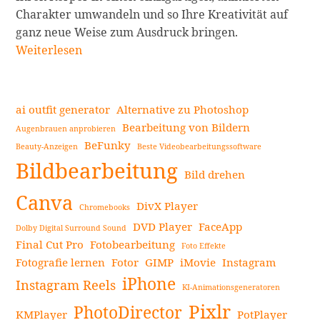
Charakter umwandeln und so Ihre Kreativität auf
Die
ganz neue Weise zum Ausdruck bringen.
besten
Weiterlesen
Möglichkeiten,
sich
online
ai outfit generator
Alternative zu Photoshop
in
Bearbeitung von Bildern
Augenbrauen anprobieren
eine
BeFunky
Beauty-Anzeigen
Beste Videobearbeitungssoftware
Seitenleiste
Cartoonfigur
Bildbearbeitung
zu
Bild drehen
verwandeln
Canva
DivX Player
Chromebooks
mit
DVD Player
FaceApp
dem
Dolby Digital Surround Sound
Final Cut Pro
Fotobearbeitung
Toongineer
Foto Effekte
Fotografie lernen
Fotor
GIMP
iMovie
Instagram
Cartoonizer
iPhone
weiterlesen
Instagram Reels
KI-Animationsgeneratoren
Pixlr
PhotoDirector
KMPlayer
PotPlayer