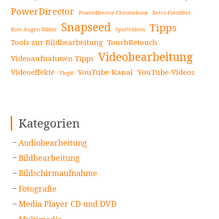
PowerDirector
Powerdirector Chromebook
Retro-Fotofilter
Snapseed
Tipps
Rote Augen Bilder
Sportvideos
Tools zur Bildbearbeitung
TouchRetouch
Videobearbeitung
Videoaufnahmen Tipps
Videoeffekte
YouTube-Kanal
YouTube-Videos
Vlogit
Kategorien
Audiobearbeitung
Bildbearbeitung
Bildschirmaufnahme
Fotografie
Media Player CD und DVD