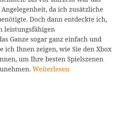
Angelegenheit, da ich zusätzliche
enötigte. Doch dann entdeckte ich,
n leistungsfähigen
das Ganze sogar ganz einfach und
e ich Ihnen zeigen, wie Sie den Xbox
nnen, um Ihre besten Spielszenen
Xbox
fzunehmen.
Weiterlesen
One
Screen
Recorder:
How
to
Record