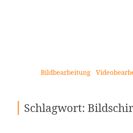
[Zum
Inhalt
springen]
Bildbearbeitung
Videobearb
Schlagwort:
Bildschi