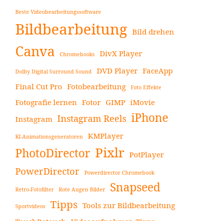
Beste Videobearbeitungssoftware
Bildbearbeitung
Bild drehen
Canva
DivX Player
Chromebooks
DVD Player
FaceApp
Dolby Digital Surround Sound
Final Cut Pro
Fotobearbeitung
Foto Effekte
Fotografie lernen
Fotor
GIMP
iMovie
iPhone
Instagram Reels
Instagram
KMPlayer
KI-Animationsgeneratoren
Pixlr
PhotoDirector
PotPlayer
PowerDirector
Powerdirector Chromebook
Snapseed
Retro-Fotofilter
Rote Augen Bilder
Tipps
Tools zur Bildbearbeitung
Sportvideos