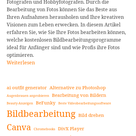
Fotografen und Hobbyfotografen. Durch die
Bearbeitung von Fotos können Sie das Beste aus
Ihren Aufnahmen herausholen und Ihre kreativen
Visionen zum Leben erwecken. In diesem Artikel
erfahren Sie, wie Sie Ihre Fotos bearbeiten können,
welche kostenlosen Bildbearbeitungsprogramme
ideal für Anfänger sind und wie Profis ihre Fotos
optimieren.
Bildbearbeitung
Weiterlesen
für
Anfänger:
Tipps
ai outfit generator
Alternative zu Photoshop
und
Bearbeitung von Bildern
Augenbrauen anprobieren
Empfehlungen
BeFunky
Beauty-Anzeigen
Beste Videobearbeitungssoftware
Seitenleiste
weiterlesen
Bildbearbeitung
Bild drehen
Canva
DivX Player
Chromebooks