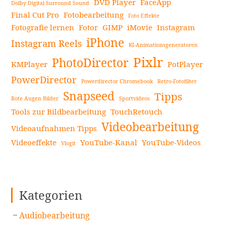
DVD Player
FaceApp
Dolby Digital Surround Sound
Final Cut Pro
Fotobearbeitung
Foto Effekte
Fotografie lernen
Fotor
GIMP
iMovie
Instagram
iPhone
Instagram Reels
KI-Animationsgeneratoren
Pixlr
PhotoDirector
KMPlayer
PotPlayer
PowerDirector
Powerdirector Chromebook
Retro-Fotofilter
Snapseed
Tipps
Rote Augen Bilder
Sportvideos
Tools zur Bildbearbeitung
TouchRetouch
Videobearbeitung
Videoaufnahmen Tipps
Videoeffekte
YouTube-Kanal
YouTube-Videos
Vlogit
Kategorien
Audiobearbeitung