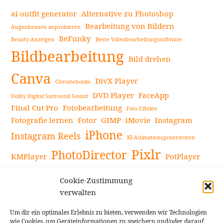
ai outfit generator
Alternative zu Photoshop
Bearbeitung von Bildern
Augenbrauen anprobieren
BeFunky
Beauty-Anzeigen
Beste Videobearbeitungssoftware
Bildbearbeitung
Bild drehen
Canva
DivX Player
Chromebooks
DVD Player
FaceApp
Dolby Digital Surround Sound
Final Cut Pro
Fotobearbeitung
Foto Effekte
Fotografie lernen
Fotor
GIMP
iMovie
Instagram
iPhone
Instagram Reels
KI-Animationsgeneratoren
Pixlr
PhotoDirector
KMPlayer
PotPlayer
PowerDirector
Powerdirector Chromebook
Retro-Fotofilter
Cookie-Zustimmung
Snapseed
Tipps
Rote Augen Bilder
Sportvideos
verwalten
Tools zur Bildbearbeitung
TouchRetouch
Um dir ein optimales Erlebnis zu bieten, verwenden wir Technologien
Videobearbeitung
Videoaufnahmen Tipps
wie Cookies, um Geräteinformationen zu speichern und/oder darauf