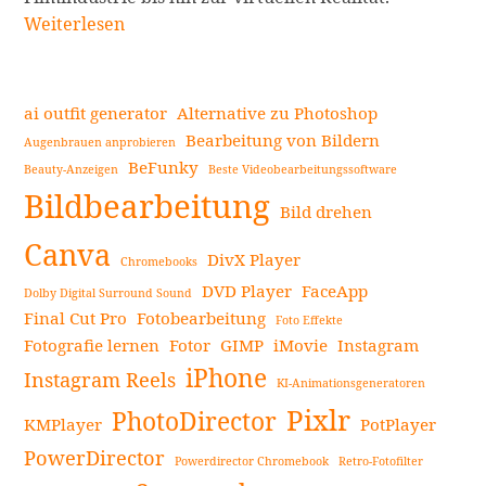
Tracking:
Weiterlesen
Eine
vollständig
Schritt-
ai outfit generator
Alternative zu Photoshop
für-
Bearbeitung von Bildern
Augenbrauen anprobieren
Schritt-
BeFunky
Beauty-Anzeigen
Beste Videobearbeitungssoftware
Seitenleiste
Anleitung
Bildbearbeitung
zum
Bild drehen
Thema
Canva
DivX Player
Chromebooks
Bewegungsv
DVD Player
FaceApp
weiterlese
Dolby Digital Surround Sound
Final Cut Pro
Fotobearbeitung
Foto Effekte
Fotografie lernen
Fotor
GIMP
iMovie
Instagram
iPhone
Instagram Reels
KI-Animationsgeneratoren
Pixlr
PhotoDirector
KMPlayer
PotPlayer
PowerDirector
Powerdirector Chromebook
Retro-Fotofilter