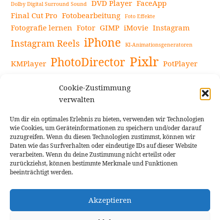
DVD Player
FaceApp
Dolby Digital Surround Sound
Final Cut Pro
Fotobearbeitung
Foto Effekte
Fotografie lernen
Fotor
GIMP
iMovie
Instagram
iPhone
Instagram Reels
KI-Animationsgeneratoren
Pixlr
PhotoDirector
KMPlayer
PotPlayer
PowerDirector
Powerdirector Chromebook
Retro-Fotofilter
Cookie-Zustimmung
Snapseed
Tipps
Rote Augen Bilder
Sportvideos
verwalten
Tools zur Bildbearbeitung
TouchRetouch
Um dir ein optimales Erlebnis zu bieten, verwenden wir Technologien
Videobearbeitung
Videoaufnahmen Tipps
wie Cookies, um Geräteinformationen zu speichern und/oder darauf
zuzugreifen. Wenn du diesen Technologien zustimmst, können wir
Videoeffekte
YouTube-Kanal
YouTube-Videos
Vlogit
Daten wie das Surfverhalten oder eindeutige IDs auf dieser Website
verarbeiten. Wenn du deine Zustimmung nicht erteilst oder
zurückziehst, können bestimmte Merkmale und Funktionen
beeinträchtigt werden.
Akzeptieren
Cookie Richtlinie