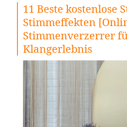
11 Beste kostenlose
Stimmeffekten [Onlin
Stimmenverzerrer für
Klangerlebnis