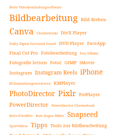
Beste Videobearbeitungssoftware
Bildbearbeitung
Bild drehen
Canva
DivX Player
Chromebooks
DVD Player
FaceApp
Dolby Digital Surround Sound
Final Cut Pro
Fotobearbeitung
Foto Effekte
Fotografie lernen
Fotor
GIMP
iMovie
iPhone
Instagram Reels
Instagram
KMPlayer
KI-Animationsgeneratoren
Pixlr
PhotoDirector
PotPlayer
PowerDirector
Powerdirector Chromebook
Snapseed
Retro-Fotofilter
Rote Augen Bilder
Tipps
Tools zur Bildbearbeitung
Sportvideos