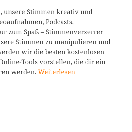
je, unsere Stimmen kreativ und
ideoaufnahmen, Podcasts,
nur zum Spaß – Stimmenverzerrer
unsere Stimmen zu manipulieren und
werden wir die besten kostenlosen
line-Tools vorstellen, die dir ein
11
eren werden.
Weiterlesen
Beste
kostenlose
Stimmenverzerrer
mit
Stimmeffekten
[Online+PC]: