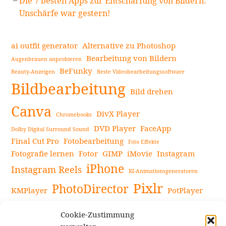
Die 7 besten Apps zur Entschärfung von Bildern:
Unschärfe war gestern!
ai outfit generator
Alternative zu Photoshop
Bearbeitung von Bildern
Augenbrauen anprobieren
BeFunky
Beauty-Anzeigen
Beste Videobearbeitungssoftware
Bildbearbeitung
Bild drehen
Canva
DivX Player
Chromebooks
DVD Player
FaceApp
Dolby Digital Surround Sound
Final Cut Pro
Fotobearbeitung
Foto Effekte
Fotografie lernen
Fotor
GIMP
iMovie
Instagram
iPhone
Instagram Reels
KI-Animationsgeneratoren
Pixlr
PhotoDirector
KMPlayer
PotPlayer
PowerDirector
Powerdirector Chromebook
Retro-Fotofilter
Cookie-Zustimmung
Snapseed
Tipps
Rote Augen Bilder
Sportvideos