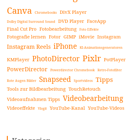
im
Canva
DivX Player
Chromebooks
Jahr
DVD Player
FaceApp
2024:
Dolby Digital Surround Sound
Final Cut Pro
Fotobearbeitung
Die
Foto Effekte
Fotografie lernen
Fotor
GIMP
iMovie
Instagram
ultimative
iPhone
Lösung
Instagram Reels
KI-Animationsgeneratoren
für
Pixlr
PhotoDirector
KMPlayer
PotPlayer
Ihren
neuen
PowerDirector
Powerdirector Chromebook
Retro-Fotofilter
Look
Snapseed
Tipps
Rote Augen Bilder
Sportvideos
weiterlesen
Tools zur Bildbearbeitung
TouchRetouch
Videobearbeitung
Videoaufnahmen Tipps
Videoeffekte
YouTube-Kanal
YouTube-Videos
Vlogit