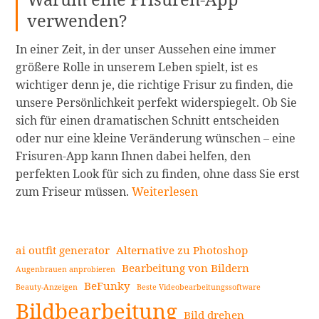
verwenden?
In einer Zeit, in der unser Aussehen eine immer
größere Rolle in unserem Leben spielt, ist es
wichtiger denn je, die richtige Frisur zu finden, die
unsere Persönlichkeit perfekt widerspiegelt. Ob Sie
sich für einen dramatischen Schnitt entscheiden
oder nur eine kleine Veränderung wünschen – eine
Frisuren-App kann Ihnen dabei helfen, den
perfekten Look für sich zu finden, ohne dass Sie erst
Die
zum Friseur müssen.
Weiterlesen
beste
Frisuren-
App
ai outfit generator
Alternative zu Photoshop
zum
Bearbeitung von Bildern
Augenbrauen anprobieren
Ausprobieren
BeFunky
Beauty-Anzeigen
Beste Videobearbeitungssoftware
Seitenleiste
von
Bildbearbeitung
Frisuren
Bild drehen