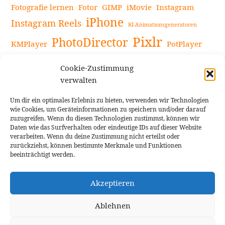
Fotografie lernen
Fotor
GIMP
iMovie
Instagram
iPhone
Instagram Reels
KI-Animationsgeneratoren
Pixlr
PhotoDirector
KMPlayer
PotPlayer
PowerDirector
Powerdirector Chromebook
Retro-Fotofilter
Cookie-Zustimmung
Snapseed
Tipps
Rote Augen Bilder
Sportvideos
verwalten
Tools zur Bildbearbeitung
TouchRetouch
Um dir ein optimales Erlebnis zu bieten, verwenden wir Technologien
Videobearbeitung
Videoaufnahmen Tipps
wie Cookies, um Geräteinformationen zu speichern und/oder darauf
zuzugreifen. Wenn du diesen Technologien zustimmst, können wir
Videoeffekte
YouTube-Kanal
YouTube-Videos
Vlogit
Daten wie das Surfverhalten oder eindeutige IDs auf dieser Website
verarbeiten. Wenn du deine Zustimmung nicht erteilst oder
zurückziehst, können bestimmte Merkmale und Funktionen
beeinträchtigt werden.
Akzeptieren
Cookie Richtlinie
Impressum
Ablehnen