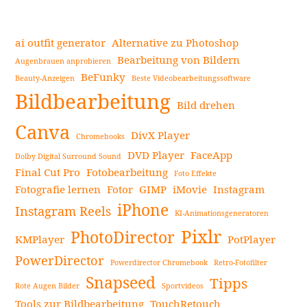
3
besten
Adobe
ai outfit generator
Alternative zu Photoshop
Audio
Bearbeitung von Bildern
Augenbrauen anprobieren
Enhancer
BeFunky
Beauty-Anzeigen
Beste Videobearbeitungssoftware
Seitenleiste
Alternativen
Bildbearbeitung
zur
Bild drehen
Verbesserung
Canva
DivX Player
Chromebooks
Ihres
DVD Player
FaceApp
Hörerlebn
Dolby Digital Surround Sound
Final Cut Pro
Fotobearbeitung
weiterlesen
Foto Effekte
Fotografie lernen
Fotor
GIMP
iMovie
Instagram
iPhone
Instagram Reels
KI-Animationsgeneratoren
Pixlr
PhotoDirector
KMPlayer
PotPlayer
PowerDirector
Powerdirector Chromebook
Retro-Fotofilter
Snapseed
Tipps
Rote Augen Bilder
Sportvideos
Tools zur Bildbearbeitung
TouchRetouch