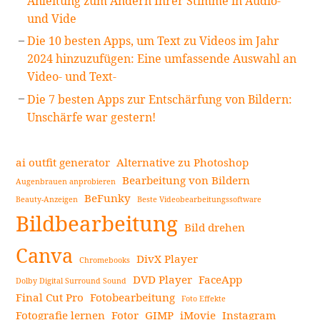
Anleitung zum Ändern Ihrer Stimme in Audio-
und Vide
Die 10 besten Apps, um Text zu Videos im Jahr
2024 hinzuzufügen: Eine umfassende Auswahl an
Video- und Text-
Die 7 besten Apps zur Entschärfung von Bildern:
Unschärfe war gestern!
ai outfit generator
Alternative zu Photoshop
Bearbeitung von Bildern
Augenbrauen anprobieren
BeFunky
Beauty-Anzeigen
Beste Videobearbeitungssoftware
Bildbearbeitung
Bild drehen
Canva
DivX Player
Chromebooks
DVD Player
FaceApp
Dolby Digital Surround Sound
Final Cut Pro
Fotobearbeitung
Foto Effekte
Fotografie lernen
Fotor
GIMP
iMovie
Instagram