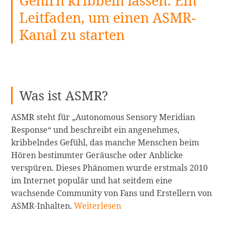
Gehirn kribbeln lassen: Ein
Leitfaden, um einen ASMR-
Kanal zu starten
Was ist ASMR?
ASMR steht für „Autonomous Sensory Meridian
Response“ und beschreibt ein angenehmes,
kribbelndes Gefühl, das manche Menschen beim
Hören bestimmter Geräusche oder Anblicke
verspüren. Dieses Phänomen wurde erstmals 2010
im Internet populär und hat seitdem eine
wachsende Community von Fans und Erstellern von
Wie
ASMR-Inhalten.
Weiterlesen
man