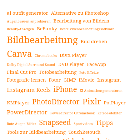
Schritt
für
ai outfit generator
Alternative zu Photoshop
Schritt
Bearbeitung von Bildern
Augenbrauen anprobieren
ASMR-
BeFunky
Beauty-Anzeigen
Beste Videobearbeitungssoftware
Seitenleiste
Videos
Bildbearbeitung
erstellt,
Bild drehen
die
Canva
DivX Player
Chromebooks
das
DVD Player
FaceApp
Gehirn
Dolby Digital Surround Sound
Final Cut Pro
Fotobearbeitung
kribbeln
Foto Effekte
Fotografie lernen
Fotor
GIMP
iMovie
Instagram
lassen:
iPhone
Ein
Instagram Reels
KI-Animationsgeneratoren
Leitfaden,
Pixlr
PhotoDirector
KMPlayer
PotPlayer
um
einen
PowerDirector
Powerdirector Chromebook
Retro-Fotofilter
ASMR-
Snapseed
Tipps
Rote Augen Bilder
Sportvideos
Kanal
Tools zur Bildbearbeitung
TouchRetouch
zu