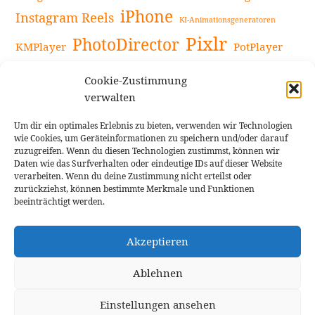
iPhone
Instagram Reels
KI-Animationsgeneratoren
Pixlr
PhotoDirector
KMPlayer
PotPlayer
PowerDirector
Powerdirector Chromebook
Retro-Fotofilter
Cookie-Zustimmung
Snapseed
Tipps
Rote Augen Bilder
Sportvideos
verwalten
Tools zur Bildbearbeitung
TouchRetouch
Um dir ein optimales Erlebnis zu bieten, verwenden wir Technologien
Videobearbeitung
Videoaufnahmen Tipps
wie Cookies, um Geräteinformationen zu speichern und/oder darauf
zuzugreifen. Wenn du diesen Technologien zustimmst, können wir
Videoeffekte
YouTube-Kanal
YouTube-Videos
Vlogit
Daten wie das Surfverhalten oder eindeutige IDs auf dieser Website
verarbeiten. Wenn du deine Zustimmung nicht erteilst oder
zurückziehst, können bestimmte Merkmale und Funktionen
beeinträchtigt werden.
Akzeptieren
Cookie Richtlinie
Impressum
Ablehnen
Einstellungen ansehen
Theme: Rindby von
Florian Brinkmann