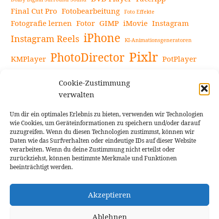
Final Cut Pro
Fotobearbeitung
Foto Effekte
Fotografie lernen
Fotor
GIMP
iMovie
Instagram
iPhone
Instagram Reels
KI-Animationsgeneratoren
Pixlr
PhotoDirector
KMPlayer
PotPlayer
PowerDirector
Powerdirector Chromebook
Retro-Fotofilter
Cookie-Zustimmung
Snapseed
Tipps
Rote Augen Bilder
Sportvideos
verwalten
Tools zur Bildbearbeitung
TouchRetouch
Um dir ein optimales Erlebnis zu bieten, verwenden wir Technologien
Videobearbeitung
Videoaufnahmen Tipps
wie Cookies, um Geräteinformationen zu speichern und/oder darauf
zuzugreifen. Wenn du diesen Technologien zustimmst, können wir
Videoeffekte
YouTube-Kanal
YouTube-Videos
Vlogit
Daten wie das Surfverhalten oder eindeutige IDs auf dieser Website
verarbeiten. Wenn du deine Zustimmung nicht erteilst oder
zurückziehst, können bestimmte Merkmale und Funktionen
beeinträchtigt werden.
Akzeptieren
Cookie Richtlinie
Impressum
Ablehnen