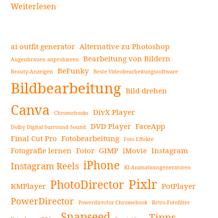
|
Weiterlesen
Verw
Sie
Ihr
ai outfit generator
Alternative zu Photoshop
Gesic
Bearbeitung von Bildern
Augenbrauen anprobieren
sofor
BeFunky
Beauty-Anzeigen
Beste Videobearbeitungssoftware
Seitenleiste
in
Bildbearbeitung
ein
Bild drehen
Anim
Canva
DivX Player
Chromebooks
Gesic
DVD Player
FaceApp
mit
Dolby Digital Surround Sound
Final Cut Pro
Fotobearbeitung
diese
Foto Effekte
Fotografie lernen
Fotor
GIMP
iMovie
Instagram
Anim
iPhone
Filter
Instagram Reels
KI-Animationsgeneratoren
App
Pixlr
PhotoDirector
KMPlayer
PotPlayer
weit
PowerDirector
Powerdirector Chromebook
Retro-Fotofilter
Snapseed
Tipps