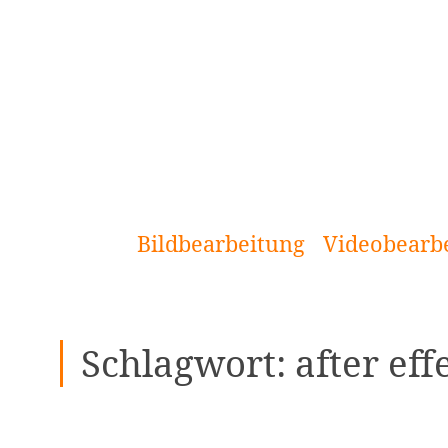
[Zum
Inhalt
springen]
Bildbearbeitung
Videobearb
Schlagwort:
after eff