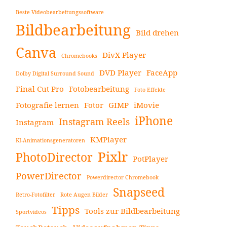
Beste Videobearbeitungssoftware
Bildbearbeitung
Bild drehen
Canva
DivX Player
Chromebooks
DVD Player
FaceApp
Dolby Digital Surround Sound
Final Cut Pro
Fotobearbeitung
Foto Effekte
Fotografie lernen
Fotor
GIMP
iMovie
iPhone
Instagram Reels
Instagram
KMPlayer
KI-Animationsgeneratoren
Pixlr
PhotoDirector
PotPlayer
PowerDirector
Powerdirector Chromebook
Snapseed
Retro-Fotofilter
Rote Augen Bilder
Tipps
Tools zur Bildbearbeitung
Sportvideos