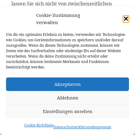
lassen Sie sich nicht von zwischenzeitlichen
Rückschlägen entmutigen.
Cookie-Zustimmung
Lifestyle-Anpassungen
: Vermeiden Sie nach der
verwalten
Behandlung für eine gewisse Zeit stark
Um dir ein optimales Erlebnis zu bieten, verwenden wir Technologien
verfärbende Lebensmittel und Getränke wie
wie Cookies, um Geräteinformationen zu speichern und/oder darauf
Kaffee, Rotwein oder Tee. So können Sie die
zuzugreifen. Wenn du diesen Technologien zustimmst, können wir
Ergebnisse länger erhalten.
Daten wie das Surfverhalten oder eindeutige IDs auf dieser Website
verarbeiten. Wenn du deine Zustimmung nicht erteilst oder
Mit diesen Tipps können Sie sicherstellen, dass Sie
zurückziehst, können bestimmte Merkmale und Funktionen
beeinträchtigt werden.
die Zahnaufhellungs-Apps im Jahr 2024 optimal für
sich nutzen und Ihr strahlendstes Lächeln
Akzeptieren
erreichen.
Fazit: Die Zukunft der Zahnaufhellungs-Apps
Ablehnen
Zahnaufhellungs-Apps haben sich in den letzten
Einstellungen ansehen
Jahren zu einer äußerst attraktiven und
leistungsfähigen Alternative zu traditionellen
Cookie Richtlinie
Datenschutzerklärung
Impressum
Zahnaufhellungsverfahren entwickelt. Mit ihrer