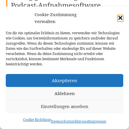
Podcast-Aufnahmesoftware
Cookie-Zustimmung
Welche Funktionen sind bei Podcast-
verwalten
Aufnahmesoftware besonders wichtig?
Die
wichtigsten Funktionen sind eine hochwertige
Um dir ein optimales Erlebnis zu bieten, verwenden wir Technologien
Audioaufnahme, leistungsfähige
wie Cookies, um Geräteinformationen zu speichern und/oder darauf
zuzugreifen. Wenn du diesen Technologien zustimmst, können wir
Bearbeitungsmöglichkeiten, Mehrspuraufnahme,
Daten wie das Surfverhalten oder eindeutige IDs auf dieser Website
einfacher Export in gängige Formate sowie eine
verarbeiten. Wenn du deine Zustimmung nicht erteilst oder
zurückziehst, können bestimmte Merkmale und Funktionen
intuitive Bedienbarkeit.
beeinträchtigt werden.
Muss ich für professionelle Podcast-Aufnahmen
teure Software kaufen?
Nein, es gibt viele
Akzeptieren
kostenlose Podcast-Aufnahmesoftware-Lösungen,
die eine hervorragende Audioqualität ermöglichen.
Ablehnen
Programme wie Audacity, GarageBand oder
Einstellungen ansehen
Hindenburg Journalist bieten leistungsfähige
Funktionen ohne Lizenzkosten.
Cookie Richtlinie
Datenschutzerklärung
Impressum
Kann ich meinen Podcast auch komplett über