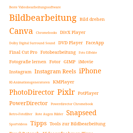
Beste Videobearbeitungssoftware
Bildbearbeitung
Bild drehen
Canva
DivX Player
Chromebooks
DVD Player
FaceApp
Dolby Digital Surround Sound
Final Cut Pro
Fotobearbeitung
Foto Effekte
Fotografie lernen
Fotor
GIMP
iMovie
iPhone
Instagram Reels
Instagram
KMPlayer
KI-Animationsgeneratoren
Pixlr
PhotoDirector
PotPlayer
PowerDirector
Powerdirector Chromebook
Snapseed
Retro-Fotofilter
Rote Augen Bilder
Tipps
Tools zur Bildbearbeitung
Sportvideos