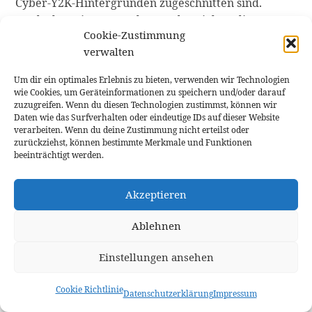
Cyber-Y2K-Hintergründen zugeschnitten sind.
Entdecken Sie Foren, Blogs und Social-Media-
Cookie-Zustimmung
Gruppen, die sich dieser Ästhetik widmen, um
verwalten
wertvolle Tipps, Techniken und kostenlose
Ressourcen zu entdecken.
Um dir ein optimales Erlebnis zu bieten, verwenden wir Technologien
wie Cookies, um Geräteinformationen zu speichern und/oder darauf
Denken Sie daran, dass diese Ressourcen zwar eine
zuzugreifen. Wenn du diesen Technologien zustimmst, können wir
Vielzahl kostenloser Optionen bieten, es jedoch von
Daten wie das Surfverhalten oder eindeutige IDs auf dieser Website
verarbeiten. Wenn du deine Zustimmung nicht erteilst oder
entscheidender Bedeutung ist, die Rechte an
zurückziehst, können bestimmte Merkmale und Funktionen
geistigem Eigentum zu respektieren und alle
beeinträchtigt werden.
geltenden Lizenzen oder Nutzungsbedingungen
einzuhalten. Erwägen Sie außerdem, Künstler und
Akzeptieren
Designer zu unterstützen, indem Sie nach
Möglichkeit Premium-Assets kaufen oder zu ihren
Ablehnen
kreativen Bemühungen beitragen.
Einstellungen ansehen
Indem Sie diese unschätzbaren Ressourcen nutzen
und sich den Geist der Cyber Y2K-Ästhetik zu eigen
Cookie Richtlinie
Datenschutzerklärung
Impressum
machen, können Sie Ihre Fotografie aufwerten und