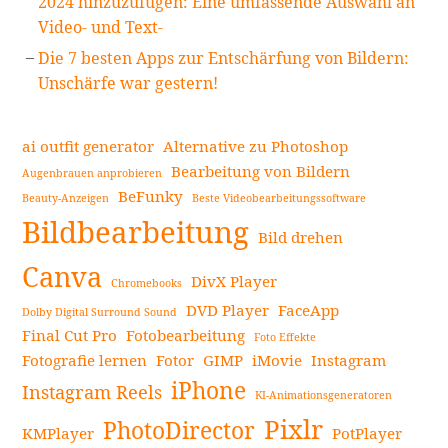
2024 hinzuzufügen: Eine umfassende Auswahl an
Video- und Text-
Die 7 besten Apps zur Entschärfung von Bildern:
Unschärfe war gestern!
ai outfit generator
Alternative zu Photoshop
Bearbeitung von Bildern
Augenbrauen anprobieren
BeFunky
Beauty-Anzeigen
Beste Videobearbeitungssoftware
Bildbearbeitung
Bild drehen
Canva
DivX Player
Chromebooks
DVD Player
FaceApp
Dolby Digital Surround Sound
Final Cut Pro
Fotobearbeitung
Foto Effekte
Fotografie lernen
Fotor
GIMP
iMovie
Instagram
iPhone
Instagram Reels
KI-Animationsgeneratoren
Pixlr
PhotoDirector
KMPlayer
PotPlayer