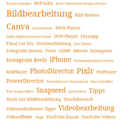
BeFunky
Beauty-Anzeigen
Beste Videobearbeitungssoftware
Seitenleiste
Bildbearbeitung
Bild drehen
Canva
DivX Player
Chromebooks
DVD Player
FaceApp
Dolby Digital Surround Sound
Final Cut Pro
Fotobearbeitung
Foto Effekte
Fotografie lernen
Fotor
GIMP
iMovie
Instagram
iPhone
Instagram Reels
KI-Animationsgeneratoren
Pixlr
PhotoDirector
KMPlayer
PotPlayer
PowerDirector
Powerdirector Chromebook
Retro-Fotofilter
Snapseed
Tipps
Rote Augen Bilder
Sportvideos
Tools zur Bildbearbeitung
TouchRetouch
Videobearbeitung
Videoaufnahmen Tipps
Videoeffekte
YouTube-Kanal
YouTube-Videos
Vlogit