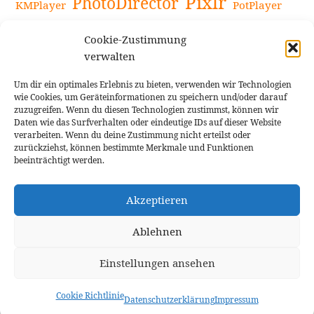
Pixlr
PhotoDirector
KMPlayer
PotPlayer
PowerDirector
Powerdirector Chromebook
Retro-Fotofilter
Cookie-Zustimmung
Snapseed
Tipps
Rote Augen Bilder
Sportvideos
verwalten
Tools zur Bildbearbeitung
TouchRetouch
Um dir ein optimales Erlebnis zu bieten, verwenden wir Technologien
Videobearbeitung
Videoaufnahmen Tipps
wie Cookies, um Geräteinformationen zu speichern und/oder darauf
zuzugreifen. Wenn du diesen Technologien zustimmst, können wir
Videoeffekte
YouTube-Kanal
YouTube-Videos
Vlogit
Daten wie das Surfverhalten oder eindeutige IDs auf dieser Website
verarbeiten. Wenn du deine Zustimmung nicht erteilst oder
zurückziehst, können bestimmte Merkmale und Funktionen
beeinträchtigt werden.
Akzeptieren
Cookie Richtlinie
Impressum
Ablehnen
Einstellungen ansehen
Theme: Rindby von
Florian Brinkmann
Cookie Richtlinie
Datenschutzerklärung
Impressum