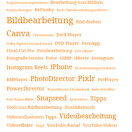
Bearbeitung von Bildern
Augenbrauen anprobieren
BeFunky
Beauty-Anzeigen
Beste Videobearbeitungssoftware
Seitenleiste
Bildbearbeitung
Bild drehen
Canva
DivX Player
Chromebooks
DVD Player
FaceApp
Dolby Digital Surround Sound
Final Cut Pro
Fotobearbeitung
Foto Effekte
Fotografie lernen
Fotor
GIMP
iMovie
Instagram
iPhone
Instagram Reels
KI-Animationsgeneratoren
Pixlr
PhotoDirector
KMPlayer
PotPlayer
PowerDirector
Powerdirector Chromebook
Retro-Fotofilter
Snapseed
Tipps
Rote Augen Bilder
Sportvideos
Tools zur Bildbearbeitung
TouchRetouch
Videobearbeitung
Videoaufnahmen Tipps
Videoeffekte
YouTube-Kanal
YouTube-Videos
Vlogit