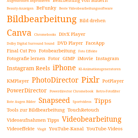
Bearbeitung von Bildern
Augenbrauen anprobieren
BeFunky
Beauty-Anzeigen
Beste Videobearbeitungssoftware
Seitenleiste
Bildbearbeitung
Bild drehen
Canva
DivX Player
Chromebooks
DVD Player
FaceApp
Dolby Digital Surround Sound
Final Cut Pro
Fotobearbeitung
Foto Effekte
Fotografie lernen
Fotor
GIMP
iMovie
Instagram
iPhone
Instagram Reels
KI-Animationsgeneratoren
Pixlr
PhotoDirector
KMPlayer
PotPlayer
PowerDirector
Powerdirector Chromebook
Retro-Fotofilter
Snapseed
Tipps
Rote Augen Bilder
Sportvideos
Tools zur Bildbearbeitung
TouchRetouch
Videobearbeitung
Videoaufnahmen Tipps
Videoeffekte
YouTube-Kanal
YouTube-Videos
Vlogit