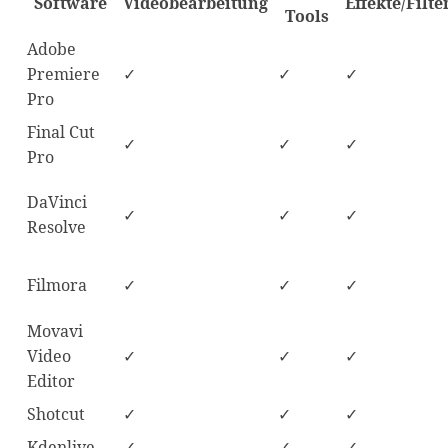
Software
Videobearbeitung
Effekte/Filte
Tools
Adobe
Premiere
✓
✓
✓
Pro
Final Cut
✓
✓
✓
Pro
DaVinci
✓
✓
✓
Resolve
Filmora
✓
✓
✓
Movavi
Video
✓
✓
✓
Editor
Shotcut
✓
✓
✓
Kdenlive
✓
✓
✓