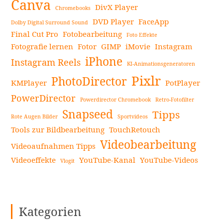
Canva
DivX Player
Chromebooks
DVD Player
FaceApp
Dolby Digital Surround Sound
Final Cut Pro
Fotobearbeitung
Foto Effekte
Fotografie lernen
Fotor
GIMP
iMovie
Instagram
iPhone
Instagram Reels
KI-Animationsgeneratoren
Pixlr
PhotoDirector
KMPlayer
PotPlayer
PowerDirector
Powerdirector Chromebook
Retro-Fotofilter
Snapseed
Tipps
Rote Augen Bilder
Sportvideos
Tools zur Bildbearbeitung
TouchRetouch
Videobearbeitung
Videoaufnahmen Tipps
Videoeffekte
YouTube-Kanal
YouTube-Videos
Vlogit
Kategorien