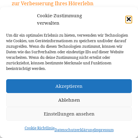
zur Verbesserung Ihres Hörerlebn
Kostenlose Videostabilisierungssoftware: So
Cookie-Zustimmung
stabilisieren Sie Videos problemlos [Windows,
verwalten
Mac]
Um dir ein optimales Erlebnis zu bieten, verwenden wir Technologien
Die besten Slow Motion Video Maker zur
wie Cookies, um Geräteinformationen zu speichern und/oder darauf
Erstellung von Super Slo-Mo
zuzugreifen. Wenn du diesen Technologien zustimmst, können wir
Daten wie das Surfverhalten oder eindeutige IDs auf dieser Website
Die 16 besten kostenlosen
verarbeiten. Wenn du deine Zustimmung nicht erteilst oder
Fotobearbeitungsprogramme für Mac |
zurückziehst, können bestimmte Merkmale und Funktionen
beeinträchtigt werden.
Überprüfung
Wie funktionieren Stimmenveränderer? Eine
Akzeptieren
Anleitung zum Ändern Ihrer Stimme in Audio-
und Vide
Ablehnen
Die 10 besten Apps, um Text zu Videos im Jahr
2024 hinzuzufügen: Eine umfassende Auswahl an
Einstellungen ansehen
Video- und Text-
Cookie Richtlinie
Datenschutzerklärung
Impressum
Die 7 besten Apps zur Entschärfung von Bildern: