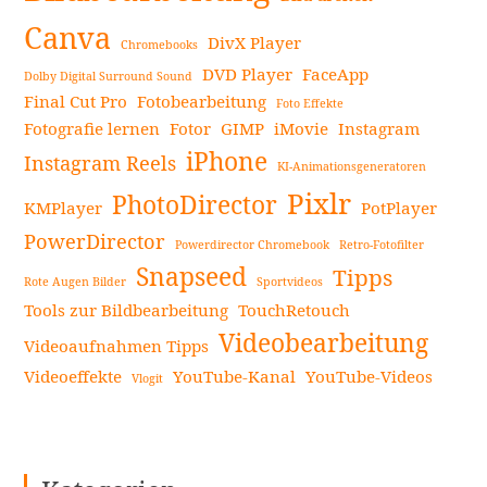
Canva
DivX Player
Chromebooks
DVD Player
FaceApp
Dolby Digital Surround Sound
Final Cut Pro
Fotobearbeitung
Foto Effekte
Fotografie lernen
Fotor
GIMP
iMovie
Instagram
iPhone
Instagram Reels
KI-Animationsgeneratoren
Pixlr
PhotoDirector
KMPlayer
PotPlayer
PowerDirector
Powerdirector Chromebook
Retro-Fotofilter
Snapseed
Tipps
Rote Augen Bilder
Sportvideos
Tools zur Bildbearbeitung
TouchRetouch
Videobearbeitung
Videoaufnahmen Tipps
Videoeffekte
YouTube-Kanal
YouTube-Videos
Vlogit