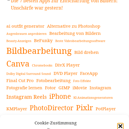
Die 7 besten Apps zur Entschärfung von Bildern:
Unschärfe war gestern!
ai outfit generator
Alternative zu Photoshop
Bearbeitung von Bildern
Augenbrauen anprobieren
BeFunky
Beauty-Anzeigen
Beste Videobearbeitungssoftware
Bildbearbeitung
Bild drehen
Canva
DivX Player
Chromebooks
DVD Player
FaceApp
Dolby Digital Surround Sound
Final Cut Pro
Fotobearbeitung
Foto Effekte
Fotografie lernen
Fotor
GIMP
iMovie
Instagram
iPhone
Instagram Reels
KI-Animationsgeneratoren
Pixlr
PhotoDirector
KMPlayer
PotPlayer
PowerDirector
Powerdirector Chromebook
Retro-Fotofilter
Cookie-Zustimmung
Snapseed
Tipps
Rote Augen Bilder
Sportvideos