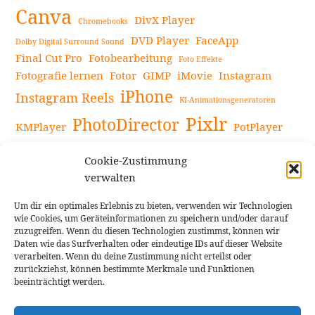
Canva
DivX Player
Chromebooks
DVD Player
FaceApp
Dolby Digital Surround Sound
Final Cut Pro
Fotobearbeitung
Foto Effekte
Fotografie lernen
Fotor
GIMP
iMovie
Instagram
iPhone
Instagram Reels
KI-Animationsgeneratoren
Pixlr
PhotoDirector
KMPlayer
PotPlayer
PowerDirector
Powerdirector Chromebook
Retro-Fotofilter
Cookie-Zustimmung
Snapseed
Tipps
Rote Augen Bilder
Sportvideos
verwalten
Tools zur Bildbearbeitung
TouchRetouch
Um dir ein optimales Erlebnis zu bieten, verwenden wir Technologien
Videobearbeitung
Videoaufnahmen Tipps
wie Cookies, um Geräteinformationen zu speichern und/oder darauf
zuzugreifen. Wenn du diesen Technologien zustimmst, können wir
Videoeffekte
YouTube-Kanal
YouTube-Videos
Vlogit
Daten wie das Surfverhalten oder eindeutige IDs auf dieser Website
verarbeiten. Wenn du deine Zustimmung nicht erteilst oder
zurückziehst, können bestimmte Merkmale und Funktionen
beeinträchtigt werden.