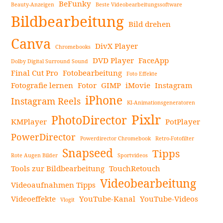
BeFunky
Beauty-Anzeigen
Beste Videobearbeitungssoftware
Seitenleiste
Bildbearbeitung
Bild drehen
Canva
DivX Player
Chromebooks
DVD Player
FaceApp
Dolby Digital Surround Sound
Final Cut Pro
Fotobearbeitung
Foto Effekte
Fotografie lernen
Fotor
GIMP
iMovie
Instagram
iPhone
Instagram Reels
KI-Animationsgeneratoren
Pixlr
PhotoDirector
KMPlayer
PotPlayer
PowerDirector
Powerdirector Chromebook
Retro-Fotofilter
Snapseed
Tipps
Rote Augen Bilder
Sportvideos
Tools zur Bildbearbeitung
TouchRetouch
Videobearbeitung
Videoaufnahmen Tipps
Videoeffekte
YouTube-Kanal
YouTube-Videos
Vlogit