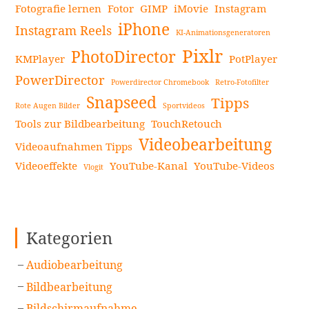
Fotografie lernen
Fotor
GIMP
iMovie
Instagram
iPhone
Instagram Reels
KI-Animationsgeneratoren
Pixlr
PhotoDirector
KMPlayer
PotPlayer
PowerDirector
Powerdirector Chromebook
Retro-Fotofilter
Snapseed
Tipps
Rote Augen Bilder
Sportvideos
Tools zur Bildbearbeitung
TouchRetouch
Videobearbeitung
Videoaufnahmen Tipps
Videoeffekte
YouTube-Kanal
YouTube-Videos
Vlogit
Kategorien
Audiobearbeitung
Bildbearbeitung
Bildschirmaufnahme