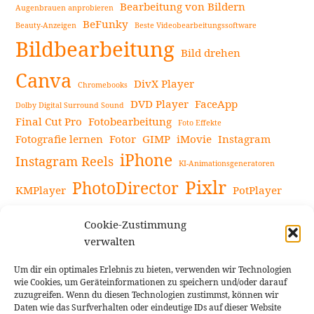
Bearbeitung von Bildern
Augenbrauen anprobieren
BeFunky
Beauty-Anzeigen
Beste Videobearbeitungssoftware
Bildbearbeitung
Bild drehen
Canva
DivX Player
Chromebooks
DVD Player
FaceApp
Dolby Digital Surround Sound
Final Cut Pro
Fotobearbeitung
Foto Effekte
Fotografie lernen
Fotor
GIMP
iMovie
Instagram
iPhone
Instagram Reels
KI-Animationsgeneratoren
Pixlr
PhotoDirector
KMPlayer
PotPlayer
PowerDirector
Powerdirector Chromebook
Retro-Fotofilter
Cookie-Zustimmung
Snapseed
Tipps
Rote Augen Bilder
Sportvideos
verwalten
Tools zur Bildbearbeitung
TouchRetouch
Um dir ein optimales Erlebnis zu bieten, verwenden wir Technologien
Videobearbeitung
Videoaufnahmen Tipps
wie Cookies, um Geräteinformationen zu speichern und/oder darauf
zuzugreifen. Wenn du diesen Technologien zustimmst, können wir
Videoeffekte
YouTube-Kanal
YouTube-Videos
Vlogit
Daten wie das Surfverhalten oder eindeutige IDs auf dieser Website