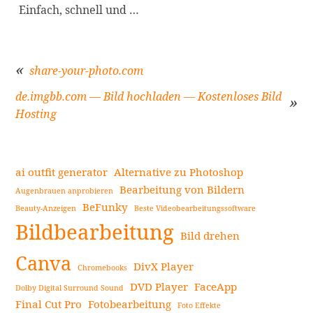
Einfach, schnell und …
share-your-photo.com
de.imgbb.com — Bild hochladen — Kostenloses Bild
Beitragsnavigation
Hosting
ai outfit generator
Alternative zu Photoshop
Bearbeitung von Bildern
Augenbrauen anprobieren
BeFunky
Beauty-Anzeigen
Beste Videobearbeitungssoftware
Seitenleiste
Bildbearbeitung
Bild drehen
Canva
DivX Player
Chromebooks
DVD Player
FaceApp
Dolby Digital Surround Sound
Final Cut Pro
Fotobearbeitung
Foto Effekte