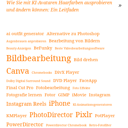
Beitragsnavigation
Wie Sie mit KI-Avataren Haarfarben ausprobieren
und ändern können: Ein Leitfaden
ai outfit generator
Alternative zu Photoshop
Bearbeitung von Bildern
Augenbrauen anprobieren
BeFunky
Beauty-Anzeigen
Beste Videobearbeitungssoftware
Seitenleiste
Bildbearbeitung
Bild drehen
Canva
DivX Player
Chromebooks
DVD Player
FaceApp
Dolby Digital Surround Sound
Final Cut Pro
Fotobearbeitung
Foto Effekte
Fotografie lernen
Fotor
GIMP
iMovie
Instagram
iPhone
Instagram Reels
KI-Animationsgeneratoren
Pixlr
PhotoDirector
KMPlayer
PotPlayer
PowerDirector
Powerdirector Chromebook
Retro-Fotofilter