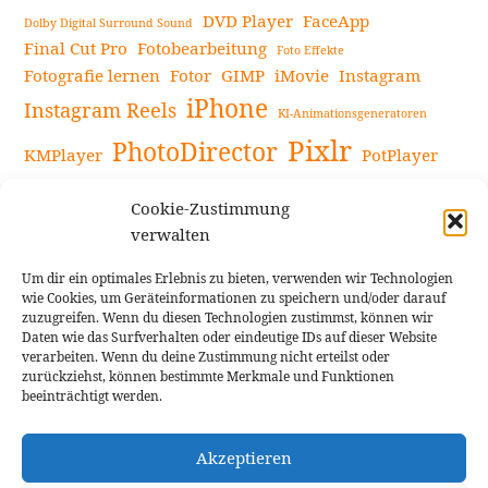
DVD Player
FaceApp
Dolby Digital Surround Sound
Final Cut Pro
Fotobearbeitung
Foto Effekte
Fotografie lernen
Fotor
GIMP
iMovie
Instagram
iPhone
Instagram Reels
KI-Animationsgeneratoren
Pixlr
PhotoDirector
KMPlayer
PotPlayer
PowerDirector
Powerdirector Chromebook
Retro-Fotofilter
Cookie-Zustimmung
Snapseed
Tipps
Rote Augen Bilder
Sportvideos
verwalten
Tools zur Bildbearbeitung
TouchRetouch
Um dir ein optimales Erlebnis zu bieten, verwenden wir Technologien
Videobearbeitung
Videoaufnahmen Tipps
wie Cookies, um Geräteinformationen zu speichern und/oder darauf
zuzugreifen. Wenn du diesen Technologien zustimmst, können wir
Videoeffekte
YouTube-Kanal
YouTube-Videos
Vlogit
Daten wie das Surfverhalten oder eindeutige IDs auf dieser Website
verarbeiten. Wenn du deine Zustimmung nicht erteilst oder
zurückziehst, können bestimmte Merkmale und Funktionen
beeinträchtigt werden.
Akzeptieren
Cookie Richtlinie