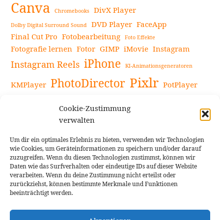
Canva
DivX Player
Chromebooks
DVD Player
FaceApp
Dolby Digital Surround Sound
Final Cut Pro
Fotobearbeitung
Foto Effekte
Fotografie lernen
Fotor
GIMP
iMovie
Instagram
iPhone
Instagram Reels
KI-Animationsgeneratoren
Pixlr
PhotoDirector
KMPlayer
PotPlayer
PowerDirector
Powerdirector Chromebook
Retro-Fotofilter
Cookie-Zustimmung
Snapseed
Tipps
Rote Augen Bilder
Sportvideos
verwalten
Tools zur Bildbearbeitung
TouchRetouch
Um dir ein optimales Erlebnis zu bieten, verwenden wir Technologien
Videobearbeitung
Videoaufnahmen Tipps
wie Cookies, um Geräteinformationen zu speichern und/oder darauf
zuzugreifen. Wenn du diesen Technologien zustimmst, können wir
Videoeffekte
YouTube-Kanal
YouTube-Videos
Vlogit
Daten wie das Surfverhalten oder eindeutige IDs auf dieser Website
verarbeiten. Wenn du deine Zustimmung nicht erteilst oder
zurückziehst, können bestimmte Merkmale und Funktionen
beeinträchtigt werden.