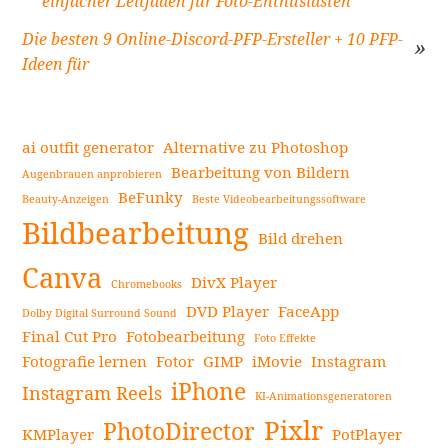
einfacher Leitfaden für Foto-Enthusiasten
Beitragsnavigation
Die besten 9 Online-Discord-PFP-Ersteller + 10 PFP-
Ideen für
ai outfit generator
Alternative zu Photoshop
Bearbeitung von Bildern
Augenbrauen anprobieren
BeFunky
Beauty-Anzeigen
Beste Videobearbeitungssoftware
Seitenleiste
Bildbearbeitung
Bild drehen
Canva
DivX Player
Chromebooks
DVD Player
FaceApp
Dolby Digital Surround Sound
Final Cut Pro
Fotobearbeitung
Foto Effekte
Fotografie lernen
Fotor
GIMP
iMovie
Instagram
iPhone
Instagram Reels
KI-Animationsgeneratoren
Pixlr
PhotoDirector
KMPlayer
PotPlayer