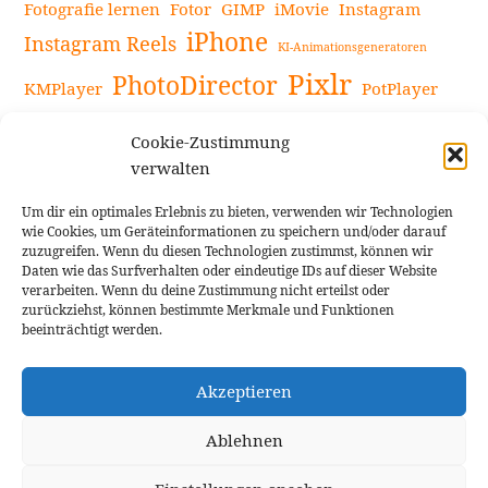
Fotografie lernen
Fotor
GIMP
iMovie
Instagram
iPhone
Instagram Reels
KI-Animationsgeneratoren
Pixlr
PhotoDirector
KMPlayer
PotPlayer
PowerDirector
Powerdirector Chromebook
Retro-Fotofilter
Cookie-Zustimmung
Snapseed
Tipps
Rote Augen Bilder
Sportvideos
verwalten
Tools zur Bildbearbeitung
TouchRetouch
Um dir ein optimales Erlebnis zu bieten, verwenden wir Technologien
Videobearbeitung
Videoaufnahmen Tipps
wie Cookies, um Geräteinformationen zu speichern und/oder darauf
zuzugreifen. Wenn du diesen Technologien zustimmst, können wir
Videoeffekte
YouTube-Kanal
YouTube-Videos
Vlogit
Daten wie das Surfverhalten oder eindeutige IDs auf dieser Website
verarbeiten. Wenn du deine Zustimmung nicht erteilst oder
zurückziehst, können bestimmte Merkmale und Funktionen
beeinträchtigt werden.
Akzeptieren
Cookie Richtlinie
Impressum
Ablehnen