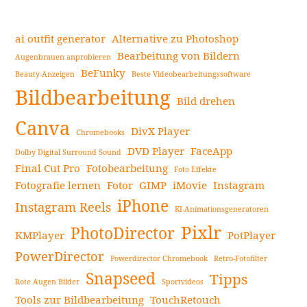
ai outfit generator
Alternative zu Photoshop
Bearbeitung von Bildern
Augenbrauen anprobieren
BeFunky
Beauty-Anzeigen
Beste Videobearbeitungssoftware
Seitenleiste
Bildbearbeitung
Bild drehen
Canva
DivX Player
Chromebooks
DVD Player
FaceApp
Dolby Digital Surround Sound
Final Cut Pro
Fotobearbeitung
Foto Effekte
Fotografie lernen
Fotor
GIMP
iMovie
Instagram
iPhone
Instagram Reels
KI-Animationsgeneratoren
Pixlr
PhotoDirector
KMPlayer
PotPlayer
PowerDirector
Powerdirector Chromebook
Retro-Fotofilter
Snapseed
Tipps
Rote Augen Bilder
Sportvideos
Tools zur Bildbearbeitung
TouchRetouch