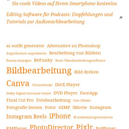
Sie coole Videos auf Ihrem Smartphone kostenlos
Beitragsnavigation
Editing Software für Podcasts: Empfehlungen und
Tutorials zur Audionachbearbeitung
ai outfit generator
Alternative zu Photoshop
Bearbeitung von Bildern
Augenbrauen anprobieren
BeFunky
Beauty-Anzeigen
Beste Videobearbeitungssoftware
Seitenleiste
Bildbearbeitung
Bild drehen
Canva
DivX Player
Chromebooks
DVD Player
FaceApp
Dolby Digital Surround Sound
Final Cut Pro
Fotobearbeitung
Foto Effekte
Fotografie lernen
Fotor
GIMP
iMovie
Instagram
iPhone
Instagram Reels
KI-Animationsgeneratoren
Pixlr
PhotoDirector
KMPlayer
PotPlayer