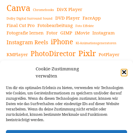
Canva
DivX Player
Chromebooks
DVD Player
FaceApp
Dolby Digital Surround Sound
Final Cut Pro
Fotobearbeitung
Foto Effekte
Fotografie lernen
Fotor
GIMP
iMovie
Instagram
iPhone
Instagram Reels
KI-Animationsgeneratoren
Pixlr
PhotoDirector
KMPlayer
PotPlayer
PowerDirector
Powerdirector Chromebook
Retro-Fotofilter
Cookie-Zustimmung
Snapseed
Tipps
Rote Augen Bilder
Sportvideos
verwalten
Tools zur Bildbearbeitung
TouchRetouch
Um dir ein optimales Erlebnis zu bieten, verwenden wir Technologien
Videobearbeitung
Videoaufnahmen Tipps
wie Cookies, um Geräteinformationen zu speichern und/oder darauf
zuzugreifen. Wenn du diesen Technologien zustimmst, können wir
Videoeffekte
YouTube-Kanal
YouTube-Videos
Vlogit
Daten wie das Surfverhalten oder eindeutige IDs auf dieser Website
verarbeiten. Wenn du deine Zustimmung nicht erteilst oder
zurückziehst, können bestimmte Merkmale und Funktionen
beeinträchtigt werden.