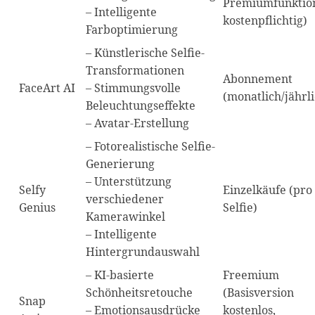
Premiumfunktio
– Intelligente
kostenpflichtig)
Farboptimierung
– Künstlerische Selfie-
Transformationen
Abonnement
FaceArt AI
– Stimmungsvolle
(monatlich/jährl
Beleuchtungseffekte
– Avatar-Erstellung
– Fotorealistische Selfie-
Generierung
– Unterstützung
Selfy
Einzelkäufe (pro
verschiedener
Genius
Selfie)
Kamerawinkel
– Intelligente
Hintergrundauswahl
– KI-basierte
Freemium
Schönheitsretouche
(Basisversion
Snap
– Emotionsausdrücke
kostenlos,