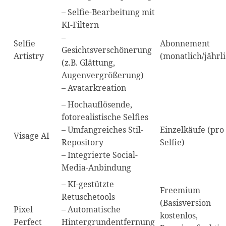
– Selfie-Bearbeitung mit
KI-Filtern
–
Selfie
Abonnement
Gesichtsverschönerung
Artistry
(monatlich/jährl
(z.B. Glättung,
Augenvergrößerung)
– Avatarkreation
– Hochauflösende,
fotorealistische Selfies
– Umfangreiches Stil-
Einzelkäufe (pro
Visage AI
Repository
Selfie)
– Integrierte Social-
Media-Anbindung
– KI-gestützte
Freemium
Retuschetools
(Basisversion
Pixel
– Automatische
kostenlos,
Perfect
Hintergrundentfernung