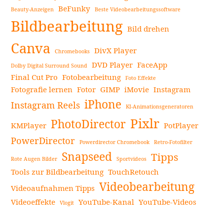
BeFunky
Beauty-Anzeigen
Beste Videobearbeitungssoftware
Seitenleiste
Bildbearbeitung
Bild drehen
Canva
DivX Player
Chromebooks
DVD Player
FaceApp
Dolby Digital Surround Sound
Final Cut Pro
Fotobearbeitung
Foto Effekte
Fotografie lernen
Fotor
GIMP
iMovie
Instagram
iPhone
Instagram Reels
KI-Animationsgeneratoren
Pixlr
PhotoDirector
KMPlayer
PotPlayer
PowerDirector
Powerdirector Chromebook
Retro-Fotofilter
Snapseed
Tipps
Rote Augen Bilder
Sportvideos
Tools zur Bildbearbeitung
TouchRetouch
Videobearbeitung
Videoaufnahmen Tipps
Videoeffekte
YouTube-Kanal
YouTube-Videos
Vlogit