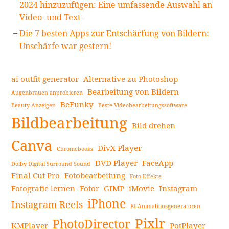
2024 hinzuzufügen: Eine umfassende Auswahl an
Video- und Text-
Die 7 besten Apps zur Entschärfung von Bildern:
Unschärfe war gestern!
ai outfit generator
Alternative zu Photoshop
Bearbeitung von Bildern
Augenbrauen anprobieren
BeFunky
Beauty-Anzeigen
Beste Videobearbeitungssoftware
Bildbearbeitung
Bild drehen
Canva
DivX Player
Chromebooks
DVD Player
FaceApp
Dolby Digital Surround Sound
Final Cut Pro
Fotobearbeitung
Foto Effekte
Fotografie lernen
Fotor
GIMP
iMovie
Instagram
iPhone
Instagram Reels
KI-Animationsgeneratoren
Pixlr
PhotoDirector
KMPlayer
PotPlayer