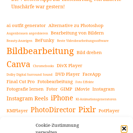
Unschärfe war gestern!
ai outfit generator
Alternative zu Photoshop
Bearbeitung von Bildern
Augenbrauen anprobieren
BeFunky
Beauty-Anzeigen
Beste Videobearbeitungssoftware
Bildbearbeitung
Bild drehen
Canva
DivX Player
Chromebooks
DVD Player
FaceApp
Dolby Digital Surround Sound
Final Cut Pro
Fotobearbeitung
Foto Effekte
Fotografie lernen
Fotor
GIMP
iMovie
Instagram
iPhone
Instagram Reels
KI-Animationsgeneratoren
Pixlr
PhotoDirector
KMPlayer
PotPlayer
PowerDirector
Powerdirector Chromebook
Retro-Fotofilter
Cookie-Zustimmung
Snapseed
Tipps
Rote Augen Bilder
Sportvideos
verwalten