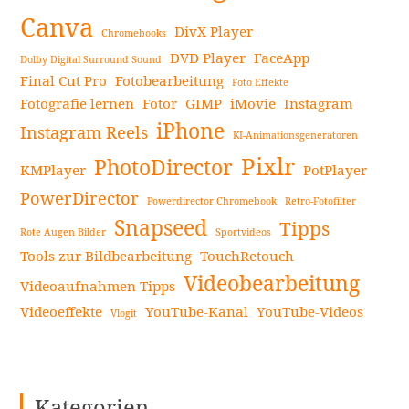
Canva
DivX Player
Chromebooks
DVD Player
FaceApp
Dolby Digital Surround Sound
Final Cut Pro
Fotobearbeitung
Foto Effekte
Fotografie lernen
Fotor
GIMP
iMovie
Instagram
iPhone
Instagram Reels
KI-Animationsgeneratoren
Pixlr
PhotoDirector
KMPlayer
PotPlayer
PowerDirector
Powerdirector Chromebook
Retro-Fotofilter
Snapseed
Tipps
Rote Augen Bilder
Sportvideos
Tools zur Bildbearbeitung
TouchRetouch
Videobearbeitung
Videoaufnahmen Tipps
Videoeffekte
YouTube-Kanal
YouTube-Videos
Vlogit
Kategorien