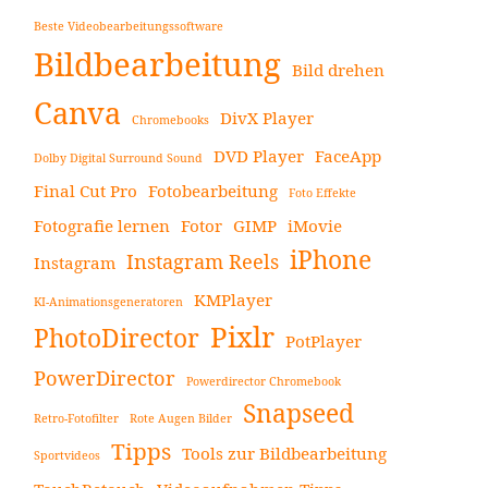
Beste Videobearbeitungssoftware
Bildbearbeitung
Bild drehen
Canva
DivX Player
Chromebooks
DVD Player
FaceApp
Dolby Digital Surround Sound
Final Cut Pro
Fotobearbeitung
Foto Effekte
Fotografie lernen
Fotor
GIMP
iMovie
iPhone
Instagram Reels
Instagram
KMPlayer
KI-Animationsgeneratoren
Pixlr
PhotoDirector
PotPlayer
PowerDirector
Powerdirector Chromebook
Snapseed
Retro-Fotofilter
Rote Augen Bilder
Tipps
Tools zur Bildbearbeitung
Sportvideos