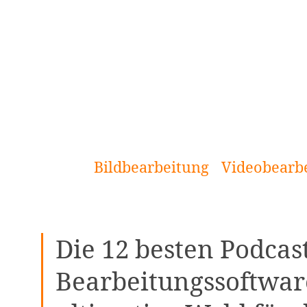
[Zum
Inhalt
springen]
Bildbearbeitung
Videobearb
Die 12 besten Podca
Bearbeitungssoftware